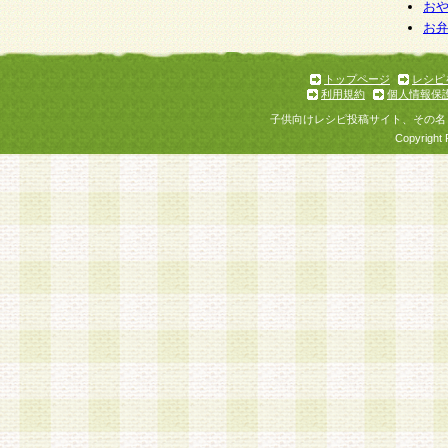
個人情報を与えることは任意ですが、個人情報
お
お
意をいただけない場合には、当社のサービスの
お問い合わせ・ご相談への対応ができない場合
了承ください。
トップページ
レシピ
利用規約
個人情報保
子供向けレシピ投稿サイト、その名
Copyright 