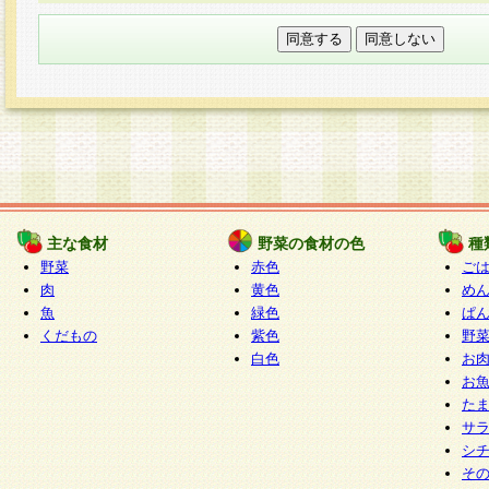
本フォームでは、セッション管理のためCooki
○個人情報の第三者提供について
ご本人の同意がある場合または法令に基づく場
力いただく個人情報は第三者に提供しません。
○個人情報の委託について
個人情報の取り扱いを外部に委託する場合は、
情報管理基準を満たす企業を選定して委託を行
が行われるよう監督します。
主な食材
野菜の食材の色
種
○開示対象個人情報の開示等および問い合わせ窓口
野菜
赤色
ご
本人からの求めにより、当社が本件により取得
肉
黄色
め
魚
緑色
ぱ
報の利用目的の通知・開示・内容の訂正・追加
くだもの
紫色
野
停止・消去及び第三者への提供の禁止（以下、
白色
お
といいます。）に応じます。
お
開示等に応じる窓口は以下になります。
た
ぱくすく食堂個人情報お客様相談窓口
paku-
サ
m
シ
そ