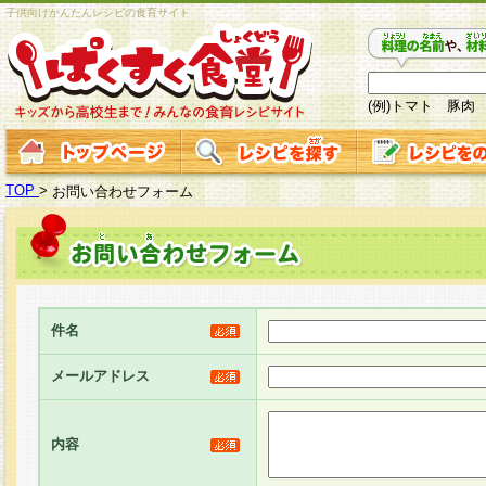
子供向けかんたんレシピの食育サイト
(例)トマト 豚肉
TOP
>
お問い合わせフォーム
件名
メールアドレス
内容