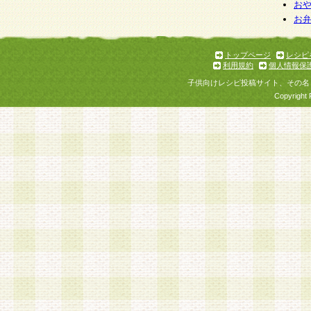
個人情報を与えることは任意ですが、個人情報
お
お
意をいただけない場合には、当社のサービスの
お問い合わせ・ご相談への対応ができない場合
了承ください。
トップページ
レシピ
利用規約
個人情報保
子供向けレシピ投稿サイト、その名
Copyright 