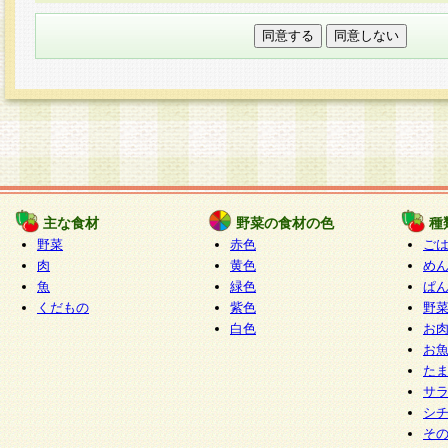
本フォームでは、セッション管理のためCooki
○個人情報の第三者提供について
ご本人の同意がある場合または法令に基づく場
力いただく個人情報は第三者に提供しません。
○個人情報の委託について
個人情報の取り扱いを外部に委託する場合は、
情報管理基準を満たす企業を選定して委託を行
が行われるよう監督します。
主な食材
野菜の食材の色
種
○開示対象個人情報の開示等および問い合わせ窓口
野菜
赤色
ご
本人からの求めにより、当社が本件により取得
肉
黄色
め
魚
緑色
ぱ
報の利用目的の通知・開示・内容の訂正・追加
くだもの
紫色
野
停止・消去及び第三者への提供の禁止（以下、
白色
お
といいます。）に応じます。
お
開示等に応じる窓口は以下になります。
た
ぱくすく食堂個人情報お客様相談窓口
paku-
サ
m
シ
そ