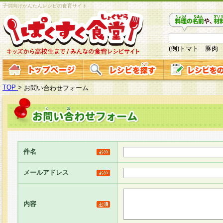
子供向けかんたんレシピの食育サイト
(例)トマト 豚肉
TOP
>
お問い合わせフォーム
件名
メールアドレス
内容