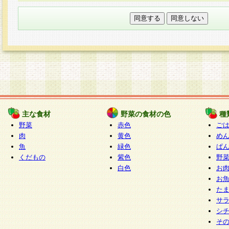
本フォームでは、セッション管理のためCooki
○個人情報の第三者提供について
ご本人の同意がある場合または法令に基づく場
力いただく個人情報は第三者に提供しません。
○個人情報の委託について
個人情報の取り扱いを外部に委託する場合は、
情報管理基準を満たす企業を選定して委託を行
が行われるよう監督します。
主な食材
野菜の食材の色
種
○開示対象個人情報の開示等および問い合わせ窓口
野菜
赤色
ご
本人からの求めにより、当社が本件により取得
肉
黄色
め
魚
緑色
ぱ
報の利用目的の通知・開示・内容の訂正・追加
くだもの
紫色
野
停止・消去及び第三者への提供の禁止（以下、
白色
お
といいます。）に応じます。
お
開示等に応じる窓口は以下になります。
た
ぱくすく食堂個人情報お客様相談窓口
paku-
サ
m
シ
そ