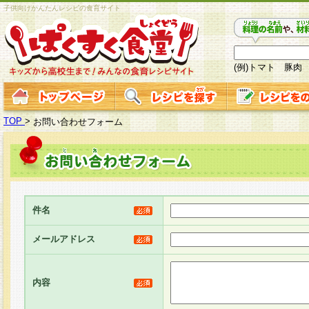
子供向けかんたんレシピの食育サイト
(例)トマト 豚肉
TOP
>
お問い合わせフォーム
件名
メールアドレス
内容