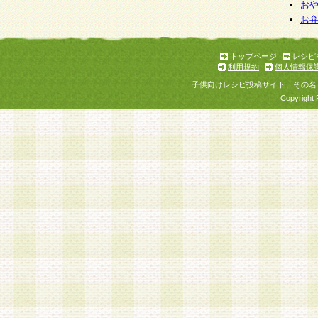
個人情報を与えることは任意ですが、個人情報
お
お
意をいただけない場合には、当社のサービスの
お問い合わせ・ご相談への対応ができない場合
了承ください。
トップページ
レシピ
利用規約
個人情報保
子供向けレシピ投稿サイト、その名
Copyright 