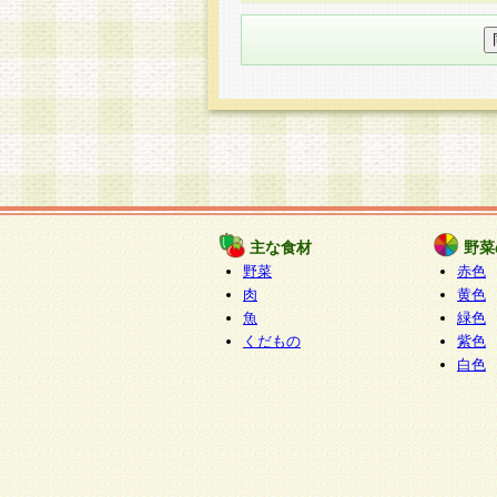
○個人情報の委託について
個人情報の取り扱いを外部に委
す企業を選定して委託を行い、
○開示対象個人情報の開示等およ
本人からの求めにより、当社が
知・開示・内容の訂正・追加ま
（以下、総称して「開示等」と
開示等に応じる窓口は以下にな
ぱくすく食堂個人情報お客
個人情報を与えることは任意で
主な食材
野菜
合には、当社のサービスの提供
野菜
赤色
い場合がございますのでご了承
肉
黄色
魚
緑色
くだもの
紫色
白色