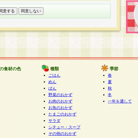
託する場合は、当社が規定する個人情報管理基準を満た
適切な取り扱いが行われるよう監督します。
び問い合わせ窓口
本件により取得した開示対象個人情報の利用目的の通
たは削除・利用の停止・消去及び第三者への提供の禁止
いいます。）に応じます。
ります。
様相談窓口
paku-info@pakusuku.com
すが、個人情報の取扱いについて同意をいただけない場
の食材の色
種類
季節
、お客様からのお問い合わせ・ご相談への対応ができな
ごはん
春
ください。
めん
夏
ぱん
秋
野菜のおかず
冬
お肉のおかず
一年を通して
お魚のおかず
たまごのおかず
サラダ
シチュー・スープ
その他のおかず