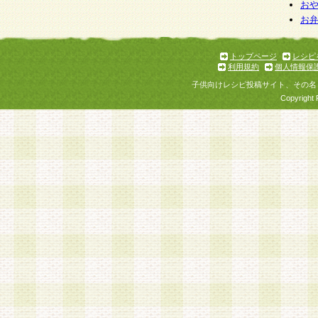
個人情報を与えることは任意ですが、個人情報
お
お
意をいただけない場合には、当社のサービスの
お問い合わせ・ご相談への対応ができない場合
了承ください。
トップページ
レシピ
利用規約
個人情報保
子供向けレシピ投稿サイト、その名
Copyright 