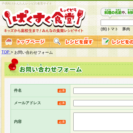
子供向けかんたんレシピの食育サイト
(例)トマト 豚肉
TOP
>
お問い合わせフォーム
件名
メールアドレス
内容