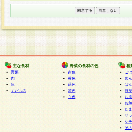
本フォームでは、セッション管理のためCooki
○個人情報の第三者提供について
ご本人の同意がある場合または法令に基づく場
力いただく個人情報は第三者に提供しません。
○個人情報の委託について
個人情報の取り扱いを外部に委託する場合は、
情報管理基準を満たす企業を選定して委託を行
が行われるよう監督します。
主な食材
野菜の食材の色
種
○開示対象個人情報の開示等および問い合わせ窓口
野菜
赤色
ご
本人からの求めにより、当社が本件により取得
肉
黄色
め
魚
緑色
ぱ
報の利用目的の通知・開示・内容の訂正・追加
くだもの
紫色
野
停止・消去及び第三者への提供の禁止（以下、
白色
お
といいます。）に応じます。
お
開示等に応じる窓口は以下になります。
た
ぱくすく食堂個人情報お客様相談窓口
paku-
サ
m
シ
そ