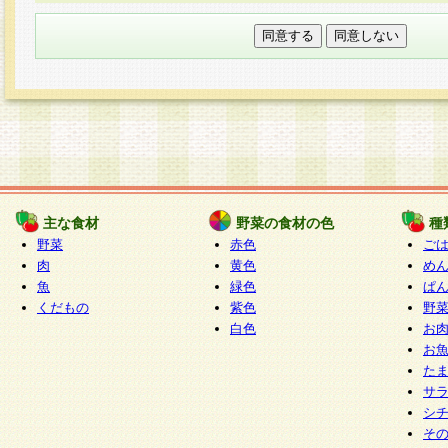
本フォームでは、セッション管理のためCooki
○個人情報の第三者提供について
ご本人の同意がある場合または法令に基づく場
力いただく個人情報は第三者に提供しません。
○個人情報の委託について
個人情報の取り扱いを外部に委託する場合は、
情報管理基準を満たす企業を選定して委託を行
が行われるよう監督します。
主な食材
野菜の食材の色
種
○開示対象個人情報の開示等および問い合わせ窓口
野菜
赤色
ご
本人からの求めにより、当社が本件により取得
肉
黄色
め
魚
緑色
ぱ
報の利用目的の通知・開示・内容の訂正・追加
くだもの
紫色
野
停止・消去及び第三者への提供の禁止（以下、
白色
お
といいます。）に応じます。
お
開示等に応じる窓口は以下になります。
た
ぱくすく食堂個人情報お客様相談窓口
paku-
サ
m
シ
そ