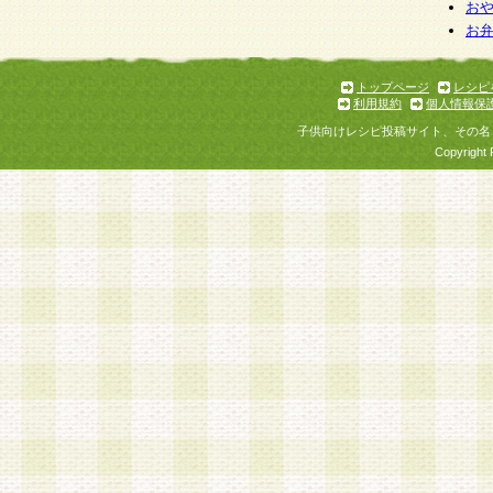
個人情報を与えることは任意ですが、個人情報
お
お
意をいただけない場合には、当社のサービスの
お問い合わせ・ご相談への対応ができない場合
了承ください。
トップページ
レシピ
利用規約
個人情報保
子供向けレシピ投稿サイト、その名
Copyright 