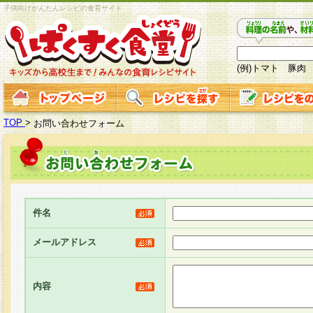
子供向けかんたんレシピの食育サイト
(例)トマト 豚肉
TOP
>
お問い合わせフォーム
件名
メールアドレス
内容