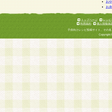
個人情報を与えることは任意ですが、個人情報
お
お
意をいただけない場合には、当社のサービスの
お問い合わせ・ご相談への対応ができない場合
了承ください。
トップページ
レシピ
利用規約
個人情報保
子供向けレシピ投稿サイト、その名
Copyright 