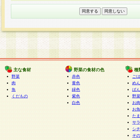
本フォームでは、セッション管理のためCooki
○個人情報の第三者提供について
ご本人の同意がある場合または法令に基づく場
力いただく個人情報は第三者に提供しません。
○個人情報の委託について
個人情報の取り扱いを外部に委託する場合は、
情報管理基準を満たす企業を選定して委託を行
が行われるよう監督します。
主な食材
野菜の食材の色
種
○開示対象個人情報の開示等および問い合わせ窓口
野菜
赤色
ご
本人からの求めにより、当社が本件により取得
肉
黄色
め
魚
緑色
ぱ
報の利用目的の通知・開示・内容の訂正・追加
くだもの
紫色
野
停止・消去及び第三者への提供の禁止（以下、
白色
お
といいます。）に応じます。
お
開示等に応じる窓口は以下になります。
た
ぱくすく食堂個人情報お客様相談窓口
paku-
サ
m
シ
そ