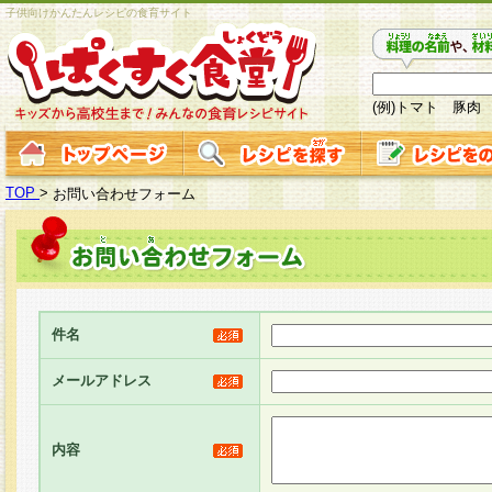
子供向けかんたんレシピの食育サイト
(例)トマト 豚肉
TOP
>
お問い合わせフォーム
件名
メールアドレス
内容