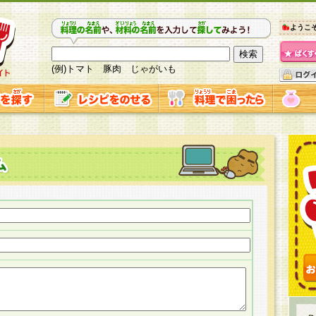
ようこ
(例)トマト 豚肉 じゃがいも