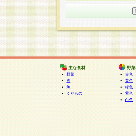
○個人情報の委託について
個人情報の取り扱いを外部に委
す企業を選定して委託を行い、
○開示対象個人情報の開示等およ
本人からの求めにより、当社が
知・開示・内容の訂正・追加ま
（以下、総称して「開示等」と
開示等に応じる窓口は以下にな
ぱくすく食堂個人情報お客
個人情報を与えることは任意で
主な食材
野菜
合には、当社のサービスの提供
野菜
赤色
い場合がございますのでご了承
肉
黄色
魚
緑色
くだもの
紫色
白色