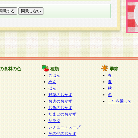
託する場合は、当社が規定する個人情報管理基準を満た
適切な取り扱いが行われるよう監督します。
び問い合わせ窓口
本件により取得した開示対象個人情報の利用目的の通
たは削除・利用の停止・消去及び第三者への提供の禁止
いいます。）に応じます。
ります。
様相談窓口
paku-info@pakusuku.com
すが、個人情報の取扱いについて同意をいただけない場
の食材の色
種類
季節
、お客様からのお問い合わせ・ご相談への対応ができな
ごはん
春
ください。
めん
夏
ぱん
秋
野菜のおかず
冬
お肉のおかず
一年を通して
お魚のおかず
たまごのおかず
サラダ
シチュー・スープ
その他のおかず