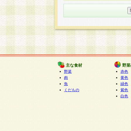
○個人情報の委託について
個人情報の取り扱いを外部に委
す企業を選定して委託を行い、
○開示対象個人情報の開示等およ
本人からの求めにより、当社が
知・開示・内容の訂正・追加ま
（以下、総称して「開示等」と
開示等に応じる窓口は以下にな
ぱくすく食堂個人情報お客
個人情報を与えることは任意で
主な食材
野菜
合には、当社のサービスの提供
野菜
赤色
い場合がございますのでご了承
肉
黄色
魚
緑色
くだもの
紫色
白色