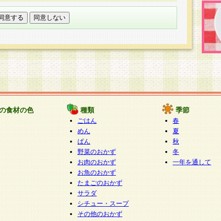
託する場合は、当社が規定する個人情報管理基準を満た
適切な取り扱いが行われるよう監督します。
び問い合わせ窓口
本件により取得した開示対象個人情報の利用目的の通
たは削除・利用の停止・消去及び第三者への提供の禁止
いいます。）に応じます。
ります。
様相談窓口
paku-info@pakusuku.com
すが、個人情報の取扱いについて同意をいただけない場
の食材の色
種類
季節
、お客様からのお問い合わせ・ご相談への対応ができな
ごはん
春
ください。
めん
夏
ぱん
秋
野菜のおかず
冬
お肉のおかず
一年を通して
お魚のおかず
たまごのおかず
サラダ
シチュー・スープ
その他のおかず