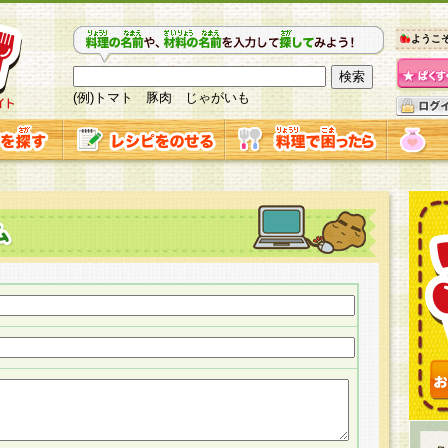
ようこ
(例)トマト 豚肉 じゃがいも