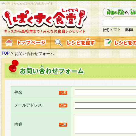
子供向けかんたんレシピの食育サイト
(例)トマト 豚肉
TOP
>
お問い合わせフォーム
件名
メールアドレス
内容