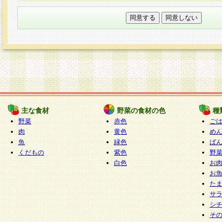
本フォームでは、セッション管理のためCooki
○個人情報の第三者提供について
ご本人の同意がある場合または法令に基づく場
力いただく個人情報は第三者に提供しません。
○個人情報の委託について
個人情報の取り扱いを外部に委託する場合は、
情報管理基準を満たす企業を選定して委託を行
が行われるよう監督します。
主な食材
野菜の食材の色
種
○開示対象個人情報の開示等および問い合わせ窓口
野菜
赤色
ご
本人からの求めにより、当社が本件により取得
肉
黄色
め
魚
緑色
ぱ
報の利用目的の通知・開示・内容の訂正・追加
くだもの
紫色
野
停止・消去及び第三者への提供の禁止（以下、
白色
お
といいます。）に応じます。
お
開示等に応じる窓口は以下になります。
た
ぱくすく食堂個人情報お客様相談窓口
paku-
サ
m
シ
そ