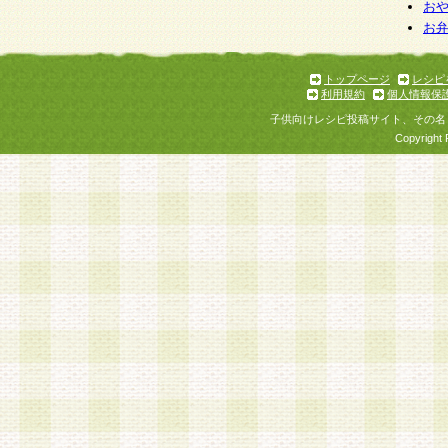
個人情報を与えることは任意ですが、個人情報
お
お
意をいただけない場合には、当社のサービスの
お問い合わせ・ご相談への対応ができない場合
了承ください。
トップページ
レシピ
利用規約
個人情報保
子供向けレシピ投稿サイト、その名
Copyright 