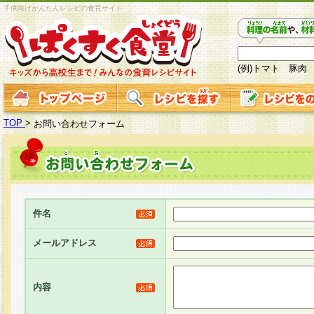
子供向けかんたんレシピの食育サイト
(例)トマト 豚肉
TOP
>
お問い合わせフォーム
件名
メールアドレス
内容