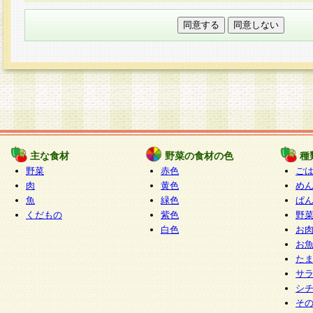
本フォームでは、セッション管理のためCooki
○個人情報の第三者提供について
ご本人の同意がある場合または法令に基づく場
力いただく個人情報は第三者に提供しません。
○個人情報の委託について
個人情報の取り扱いを外部に委託する場合は、
情報管理基準を満たす企業を選定して委託を行
が行われるよう監督します。
主な食材
野菜の食材の色
種
○開示対象個人情報の開示等および問い合わせ窓口
野菜
赤色
ご
本人からの求めにより、当社が本件により取得
肉
黄色
め
魚
緑色
ぱ
報の利用目的の通知・開示・内容の訂正・追加
くだもの
紫色
野
停止・消去及び第三者への提供の禁止（以下、
白色
お
といいます。）に応じます。
お
開示等に応じる窓口は以下になります。
た
ぱくすく食堂個人情報お客様相談窓口
paku-
サ
m
シ
そ