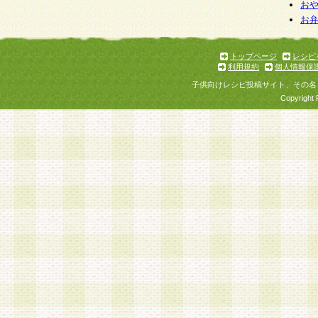
個人情報を与えることは任意ですが、個人情報
お
お
意をいただけない場合には、当社のサービスの
お問い合わせ・ご相談への対応ができない場合
了承ください。
トップページ
レシピ
利用規約
個人情報保
子供向けレシピ投稿サイト、その名
Copyright 