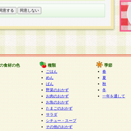
託する場合は、当社が規定する個人情報管理基準を満た
適切な取り扱いが行われるよう監督します。
び問い合わせ窓口
本件により取得した開示対象個人情報の利用目的の通
たは削除・利用の停止・消去及び第三者への提供の禁止
いいます。）に応じます。
ります。
様相談窓口
paku-info@pakusuku.com
すが、個人情報の取扱いについて同意をいただけない場
の食材の色
種類
季節
、お客様からのお問い合わせ・ご相談への対応ができな
ごはん
春
ください。
めん
夏
ぱん
秋
野菜のおかず
冬
お肉のおかず
一年を通して
お魚のおかず
たまごのおかず
サラダ
シチュー・スープ
その他のおかず