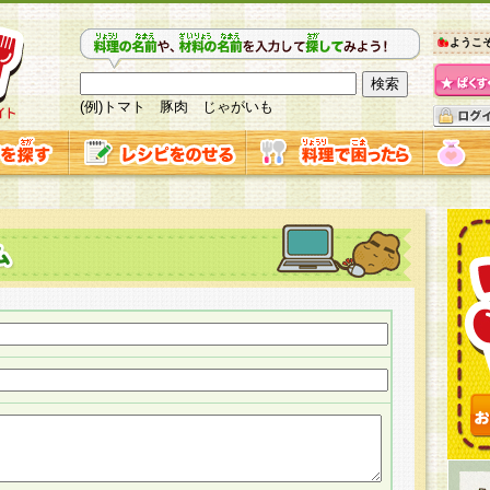
ようこ
(例)トマト 豚肉 じゃがいも