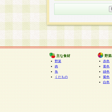
○個人情報の委託について
個人情報の取り扱いを外部に委
す企業を選定して委託を行い、
○開示対象個人情報の開示等およ
本人からの求めにより、当社が
知・開示・内容の訂正・追加ま
（以下、総称して「開示等」と
開示等に応じる窓口は以下にな
ぱくすく食堂個人情報お客
個人情報を与えることは任意で
主な食材
野菜
合には、当社のサービスの提供
野菜
赤色
い場合がございますのでご了承
肉
黄色
魚
緑色
くだもの
紫色
白色