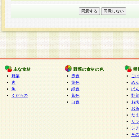
本フォームでは、セッション管理のためCooki
○個人情報の第三者提供について
ご本人の同意がある場合または法令に基づく場
力いただく個人情報は第三者に提供しません。
○個人情報の委託について
個人情報の取り扱いを外部に委託する場合は、
情報管理基準を満たす企業を選定して委託を行
が行われるよう監督します。
主な食材
野菜の食材の色
種
○開示対象個人情報の開示等および問い合わせ窓口
野菜
赤色
ご
本人からの求めにより、当社が本件により取得
肉
黄色
め
魚
緑色
ぱ
報の利用目的の通知・開示・内容の訂正・追加
くだもの
紫色
野
停止・消去及び第三者への提供の禁止（以下、
白色
お
といいます。）に応じます。
お
開示等に応じる窓口は以下になります。
た
ぱくすく食堂個人情報お客様相談窓口
paku-
サ
m
シ
そ