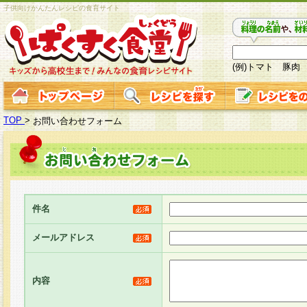
子供向けかんたんレシピの食育サイト
(例)トマト 豚肉
TOP
>
お問い合わせフォーム
件名
メールアドレス
内容