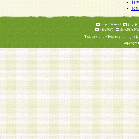
個人情報を与えることは任意ですが、個人情報
お
お
意をいただけない場合には、当社のサービスの
お問い合わせ・ご相談への対応ができない場合
了承ください。
トップページ
レシピ
利用規約
個人情報保
子供向けレシピ投稿サイト、その名
Copyright 