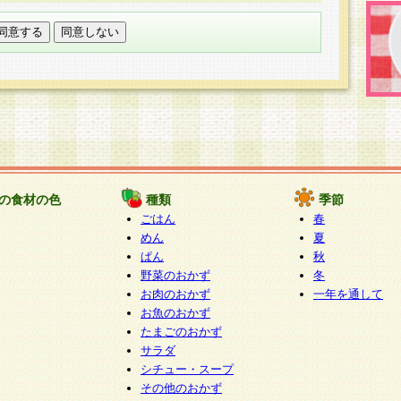
託する場合は、当社が規定する個人情報管理基準を満た
適切な取り扱いが行われるよう監督します。
び問い合わせ窓口
本件により取得した開示対象個人情報の利用目的の通
たは削除・利用の停止・消去及び第三者への提供の禁止
いいます。）に応じます。
ります。
様相談窓口
paku-info@pakusuku.com
すが、個人情報の取扱いについて同意をいただけない場
の食材の色
種類
季節
、お客様からのお問い合わせ・ご相談への対応ができな
ごはん
春
ください。
めん
夏
ぱん
秋
野菜のおかず
冬
お肉のおかず
一年を通して
お魚のおかず
たまごのおかず
サラダ
シチュー・スープ
その他のおかず