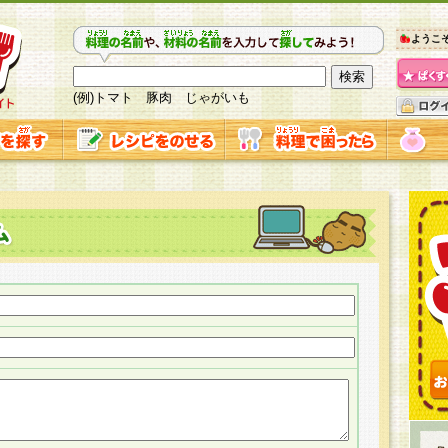
ようこ
(例)トマト 豚肉 じゃがいも