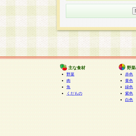
○個人情報の委託について
個人情報の取り扱いを外部に委
す企業を選定して委託を行い、
○開示対象個人情報の開示等およ
本人からの求めにより、当社が
知・開示・内容の訂正・追加ま
（以下、総称して「開示等」と
開示等に応じる窓口は以下にな
ぱくすく食堂個人情報お客
個人情報を与えることは任意で
主な食材
野菜
合には、当社のサービスの提供
野菜
赤色
い場合がございますのでご了承
肉
黄色
魚
緑色
くだもの
紫色
白色