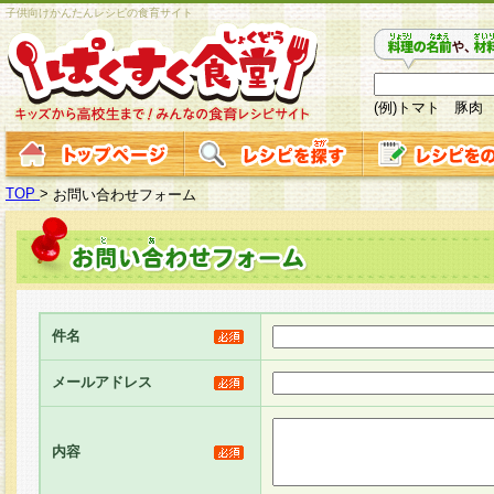
子供向けかんたんレシピの食育サイト
(例)トマト 豚肉
TOP
>
お問い合わせフォーム
件名
メールアドレス
内容