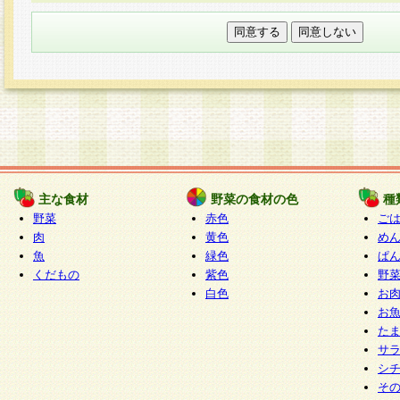
本フォームでは、セッション管理のためCooki
○個人情報の第三者提供について
ご本人の同意がある場合または法令に基づく場
力いただく個人情報は第三者に提供しません。
○個人情報の委託について
個人情報の取り扱いを外部に委託する場合は、
情報管理基準を満たす企業を選定して委託を行
が行われるよう監督します。
主な食材
野菜の食材の色
種
○開示対象個人情報の開示等および問い合わせ窓口
野菜
赤色
ご
本人からの求めにより、当社が本件により取得
肉
黄色
め
魚
緑色
ぱ
報の利用目的の通知・開示・内容の訂正・追加
くだもの
紫色
野
停止・消去及び第三者への提供の禁止（以下、
白色
お
といいます。）に応じます。
お
開示等に応じる窓口は以下になります。
た
ぱくすく食堂個人情報お客様相談窓口
paku-
サ
m
シ
そ