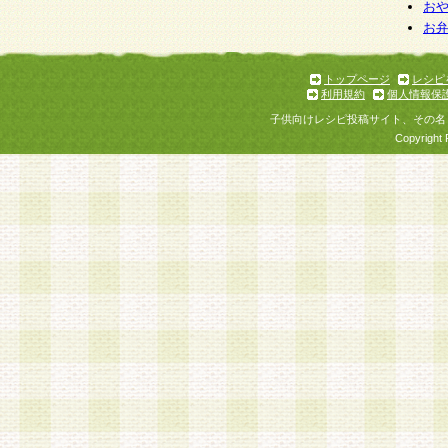
個人情報を与えることは任意ですが、個人情報
お
お
意をいただけない場合には、当社のサービスの
お問い合わせ・ご相談への対応ができない場合
了承ください。
トップページ
レシピ
利用規約
個人情報保
子供向けレシピ投稿サイト、その名
Copyright 