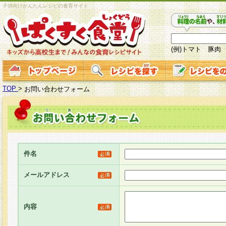
子供向けかんたんレシピの食育サイト
(例)トマト 豚肉
TOP
>
お問い合わせフォーム
件名
メールアドレス
内容