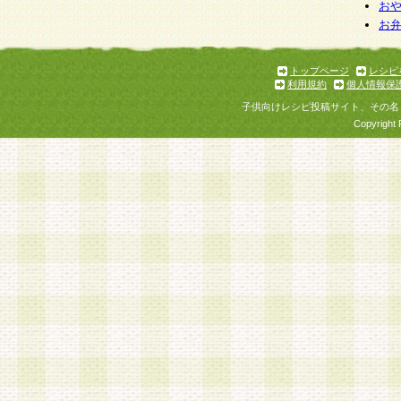
個人情報を与えることは任意ですが、個人情報
お
お
意をいただけない場合には、当社のサービスの
お問い合わせ・ご相談への対応ができない場合
了承ください。
トップページ
レシピ
利用規約
個人情報保
子供向けレシピ投稿サイト、その名
Copyright 