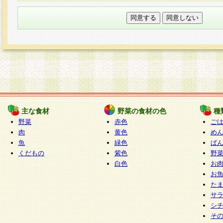
本フォームでは、セッション管理のためCooki
○個人情報の第三者提供について
ご本人の同意がある場合または法令に基づく場
力いただく個人情報は第三者に提供しません。
○個人情報の委託について
個人情報の取り扱いを外部に委託する場合は、
情報管理基準を満たす企業を選定して委託を行
が行われるよう監督します。
主な食材
野菜の食材の色
種
○開示対象個人情報の開示等および問い合わせ窓口
野菜
赤色
ご
本人からの求めにより、当社が本件により取得
肉
黄色
め
魚
緑色
ぱ
報の利用目的の通知・開示・内容の訂正・追加
くだもの
紫色
野
停止・消去及び第三者への提供の禁止（以下、
白色
お
といいます。）に応じます。
お
開示等に応じる窓口は以下になります。
た
ぱくすく食堂個人情報お客様相談窓口
paku-
サ
m
シ
そ