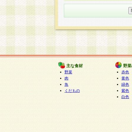
○個人情報の委託について
個人情報の取り扱いを外部に委
す企業を選定して委託を行い、
○開示対象個人情報の開示等およ
本人からの求めにより、当社が
知・開示・内容の訂正・追加ま
（以下、総称して「開示等」と
開示等に応じる窓口は以下にな
ぱくすく食堂個人情報お客
個人情報を与えることは任意で
主な食材
野菜
合には、当社のサービスの提供
野菜
赤色
い場合がございますのでご了承
肉
黄色
魚
緑色
くだもの
紫色
白色