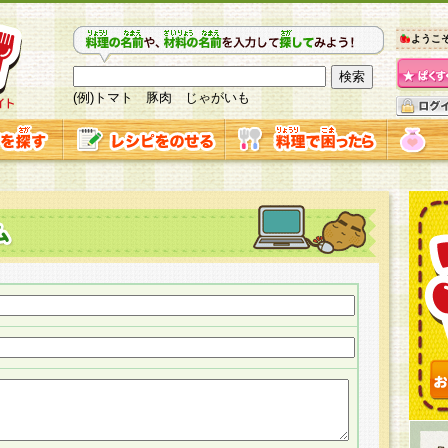
ようこ
(例)トマト 豚肉 じゃがいも