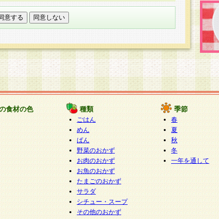
託する場合は、当社が規定する個人情報管理基準を満た
適切な取り扱いが行われるよう監督します。
び問い合わせ窓口
本件により取得した開示対象個人情報の利用目的の通
たは削除・利用の停止・消去及び第三者への提供の禁止
いいます。）に応じます。
ります。
様相談窓口
paku-info@pakusuku.com
すが、個人情報の取扱いについて同意をいただけない場
の食材の色
種類
季節
、お客様からのお問い合わせ・ご相談への対応ができな
ごはん
春
ください。
めん
夏
ぱん
秋
野菜のおかず
冬
お肉のおかず
一年を通して
お魚のおかず
たまごのおかず
サラダ
シチュー・スープ
その他のおかず