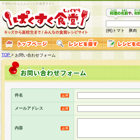
子供向けかんたんレシピの食育サイト
(例)トマト 豚肉
TOP
>
お問い合わせフォーム
件名
メールアドレス
内容