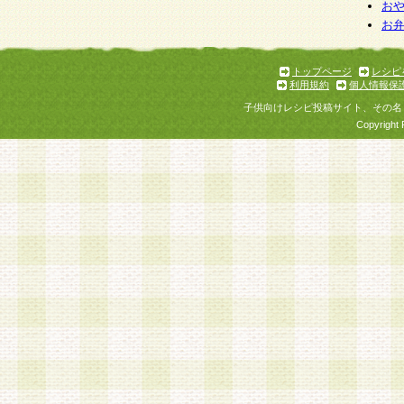
個人情報を与えることは任意ですが、個人情報
お
お
意をいただけない場合には、当社のサービスの
お問い合わせ・ご相談への対応ができない場合
了承ください。
トップページ
レシピ
利用規約
個人情報保
子供向けレシピ投稿サイト、その名
Copyright 