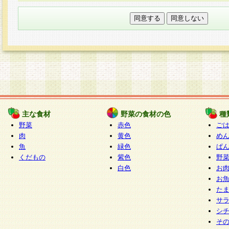
本フォームでは、セッション管理のためCooki
○個人情報の第三者提供について
ご本人の同意がある場合または法令に基づく場
力いただく個人情報は第三者に提供しません。
○個人情報の委託について
個人情報の取り扱いを外部に委託する場合は、
情報管理基準を満たす企業を選定して委託を行
が行われるよう監督します。
主な食材
野菜の食材の色
種
○開示対象個人情報の開示等および問い合わせ窓口
野菜
赤色
ご
本人からの求めにより、当社が本件により取得
肉
黄色
め
魚
緑色
ぱ
報の利用目的の通知・開示・内容の訂正・追加
くだもの
紫色
野
停止・消去及び第三者への提供の禁止（以下、
白色
お
といいます。）に応じます。
お
開示等に応じる窓口は以下になります。
た
ぱくすく食堂個人情報お客様相談窓口
paku-
サ
m
シ
そ