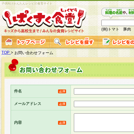
子供向けかんたんレシピの食育サイト
(例)トマト 豚肉
TOP
>
お問い合わせフォーム
件名
メールアドレス
内容