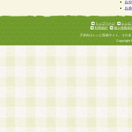
個人情報を与えることは任意ですが、個人情報
お
お
意をいただけない場合には、当社のサービスの
お問い合わせ・ご相談への対応ができない場合
了承ください。
トップページ
レシピ
利用規約
個人情報保
子供向けレシピ投稿サイト、その名
Copyright 