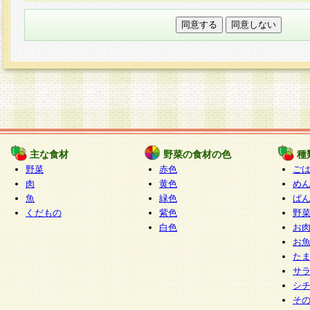
本フォームでは、セッション管理のためCooki
○個人情報の第三者提供について
ご本人の同意がある場合または法令に基づく場
力いただく個人情報は第三者に提供しません。
○個人情報の委託について
個人情報の取り扱いを外部に委託する場合は、
情報管理基準を満たす企業を選定して委託を行
が行われるよう監督します。
主な食材
野菜の食材の色
種
○開示対象個人情報の開示等および問い合わせ窓口
野菜
赤色
ご
本人からの求めにより、当社が本件により取得
肉
黄色
め
魚
緑色
ぱ
報の利用目的の通知・開示・内容の訂正・追加
くだもの
紫色
野
停止・消去及び第三者への提供の禁止（以下、
白色
お
といいます。）に応じます。
お
開示等に応じる窓口は以下になります。
た
ぱくすく食堂個人情報お客様相談窓口
paku-
サ
m
シ
そ