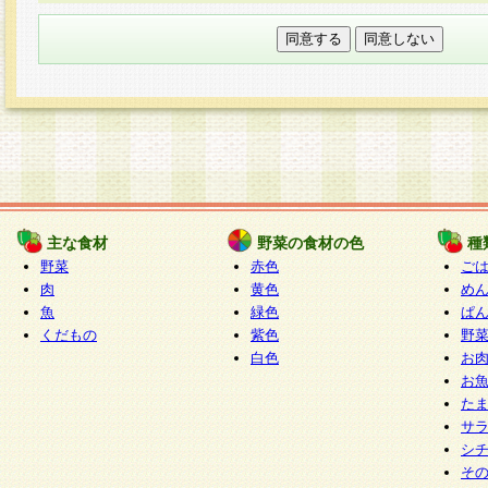
本フォームでは、セッション管理のためCooki
○個人情報の第三者提供について
ご本人の同意がある場合または法令に基づく場
力いただく個人情報は第三者に提供しません。
○個人情報の委託について
個人情報の取り扱いを外部に委託する場合は、
情報管理基準を満たす企業を選定して委託を行
が行われるよう監督します。
主な食材
野菜の食材の色
種
○開示対象個人情報の開示等および問い合わせ窓口
野菜
赤色
ご
本人からの求めにより、当社が本件により取得
肉
黄色
め
魚
緑色
ぱ
報の利用目的の通知・開示・内容の訂正・追加
くだもの
紫色
野
停止・消去及び第三者への提供の禁止（以下、
白色
お
といいます。）に応じます。
お
開示等に応じる窓口は以下になります。
た
ぱくすく食堂個人情報お客様相談窓口
paku-
サ
m
シ
そ