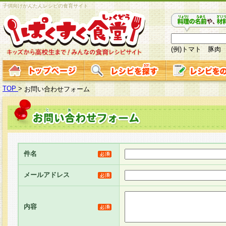
子供向けかんたんレシピの食育サイト
(例)トマト 豚肉
TOP
>
お問い合わせフォーム
件名
メールアドレス
内容