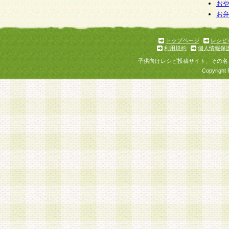
個人情報を与えることは任意ですが、個人情報
お
お
意をいただけない場合には、当社のサービスの
お問い合わせ・ご相談への対応ができない場合
了承ください。
トップページ
レシピ
利用規約
個人情報保
子供向けレシピ投稿サイト、その名
Copyright 