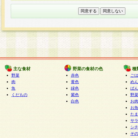
本フォームでは、セッション管理のためCooki
○個人情報の第三者提供について
ご本人の同意がある場合または法令に基づく場
力いただく個人情報は第三者に提供しません。
○個人情報の委託について
個人情報の取り扱いを外部に委託する場合は、
情報管理基準を満たす企業を選定して委託を行
が行われるよう監督します。
主な食材
野菜の食材の色
種
○開示対象個人情報の開示等および問い合わせ窓口
野菜
赤色
ご
本人からの求めにより、当社が本件により取得
肉
黄色
め
魚
緑色
ぱ
報の利用目的の通知・開示・内容の訂正・追加
くだもの
紫色
野
停止・消去及び第三者への提供の禁止（以下、
白色
お
といいます。）に応じます。
お
開示等に応じる窓口は以下になります。
た
ぱくすく食堂個人情報お客様相談窓口
paku-
サ
m
シ
そ