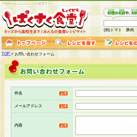
子供向けかんたんレシピの食育サイト
(例)トマト 豚肉
TOP
>
お問い合わせフォーム
件名
メールアドレス
内容