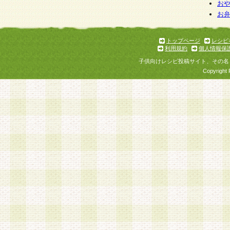
個人情報を与えることは任意ですが、個人情報
お
お
意をいただけない場合には、当社のサービスの
お問い合わせ・ご相談への対応ができない場合
了承ください。
トップページ
レシピ
利用規約
個人情報保
子供向けレシピ投稿サイト、その名
Copyright 