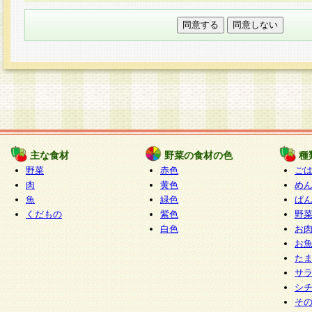
本フォームでは、セッション管理のためCooki
○個人情報の第三者提供について
ご本人の同意がある場合または法令に基づく場
力いただく個人情報は第三者に提供しません。
○個人情報の委託について
個人情報の取り扱いを外部に委託する場合は、
情報管理基準を満たす企業を選定して委託を行
が行われるよう監督します。
主な食材
野菜の食材の色
種
○開示対象個人情報の開示等および問い合わせ窓口
野菜
赤色
ご
本人からの求めにより、当社が本件により取得
肉
黄色
め
魚
緑色
ぱ
報の利用目的の通知・開示・内容の訂正・追加
くだもの
紫色
野
停止・消去及び第三者への提供の禁止（以下、
白色
お
といいます。）に応じます。
お
開示等に応じる窓口は以下になります。
た
ぱくすく食堂個人情報お客様相談窓口
paku-
サ
m
シ
そ