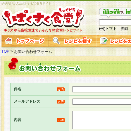
子供向けかんたんレシピの食育サイト
(例)トマト 豚肉
TOP
>
お問い合わせフォーム
件名
メールアドレス
内容