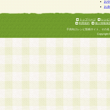
個人情報を与えることは任意ですが、個人情報
お
お
意をいただけない場合には、当社のサービスの
お問い合わせ・ご相談への対応ができない場合
了承ください。
トップページ
レシピ
利用規約
個人情報保
子供向けレシピ投稿サイト、その名
Copyright 