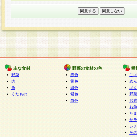
本フォームでは、セッション管理のためCooki
○個人情報の第三者提供について
ご本人の同意がある場合または法令に基づく場
力いただく個人情報は第三者に提供しません。
○個人情報の委託について
個人情報の取り扱いを外部に委託する場合は、
情報管理基準を満たす企業を選定して委託を行
が行われるよう監督します。
主な食材
野菜の食材の色
種
○開示対象個人情報の開示等および問い合わせ窓口
野菜
赤色
ご
本人からの求めにより、当社が本件により取得
肉
黄色
め
魚
緑色
ぱ
報の利用目的の通知・開示・内容の訂正・追加
くだもの
紫色
野
停止・消去及び第三者への提供の禁止（以下、
白色
お
といいます。）に応じます。
お
開示等に応じる窓口は以下になります。
た
ぱくすく食堂個人情報お客様相談窓口
paku-
サ
m
シ
そ