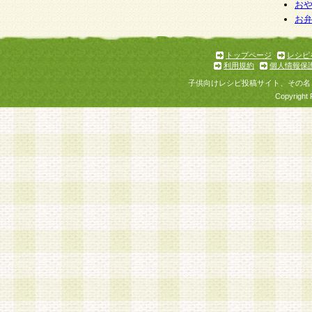
個人情報を与えることは任意ですが、個人情報
お
お
意をいただけない場合には、当社のサービスの
お問い合わせ・ご相談への対応ができない場合
了承ください。
トップページ
レシピ
利用規約
個人情報保
子供向けレシピ投稿サイト、その名
Copyright 