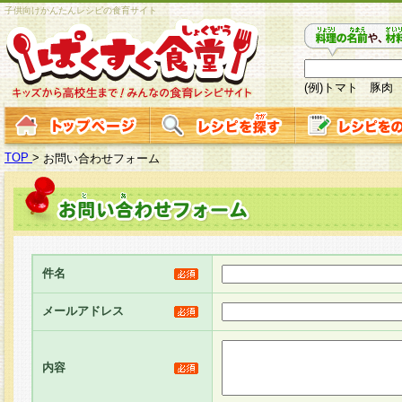
子供向けかんたんレシピの食育サイト
(例)トマト 豚肉
TOP
>
お問い合わせフォーム
件名
メールアドレス
内容