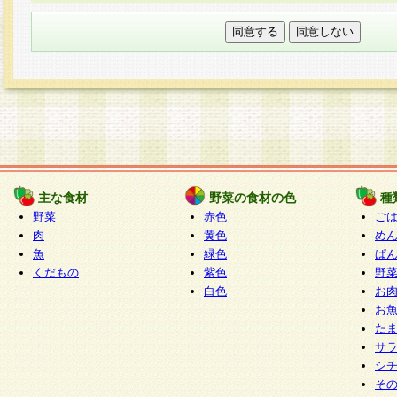
本フォームでは、セッション管理のためCooki
○個人情報の第三者提供について
ご本人の同意がある場合または法令に基づく場
力いただく個人情報は第三者に提供しません。
○個人情報の委託について
個人情報の取り扱いを外部に委託する場合は、
情報管理基準を満たす企業を選定して委託を行
が行われるよう監督します。
主な食材
野菜の食材の色
種
○開示対象個人情報の開示等および問い合わせ窓口
野菜
赤色
ご
本人からの求めにより、当社が本件により取得
肉
黄色
め
魚
緑色
ぱ
報の利用目的の通知・開示・内容の訂正・追加
くだもの
紫色
野
停止・消去及び第三者への提供の禁止（以下、
白色
お
といいます。）に応じます。
お
開示等に応じる窓口は以下になります。
た
ぱくすく食堂個人情報お客様相談窓口
paku-
サ
m
シ
そ