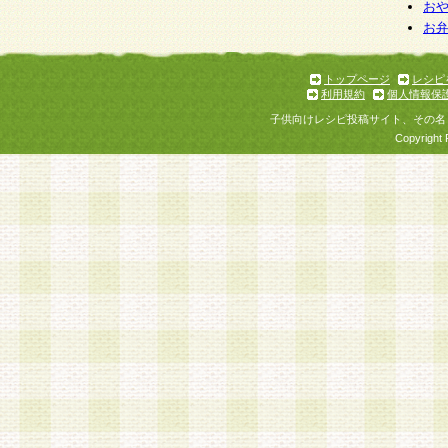
個人情報を与えることは任意ですが、個人情報
お
お
意をいただけない場合には、当社のサービスの
お問い合わせ・ご相談への対応ができない場合
了承ください。
トップページ
レシピ
利用規約
個人情報保
子供向けレシピ投稿サイト、その名
Copyright 