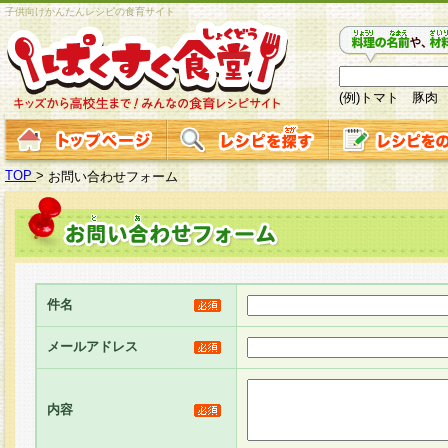
子供向けかんたんレシピの食育サイト
(例)トマト 豚肉
TOP
>
お問い合わせフォーム
件名
メールアドレス
内容