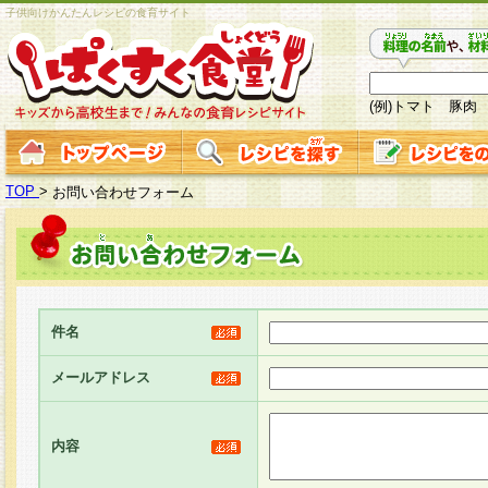
子供向けかんたんレシピの食育サイト
(例)トマト 豚肉
TOP
>
お問い合わせフォーム
件名
メールアドレス
内容