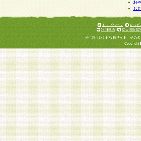
個人情報を与えることは任意ですが、個人情報
お
お
意をいただけない場合には、当社のサービスの
お問い合わせ・ご相談への対応ができない場合
了承ください。
トップページ
レシピ
利用規約
個人情報保
子供向けレシピ投稿サイト、その名
Copyright 