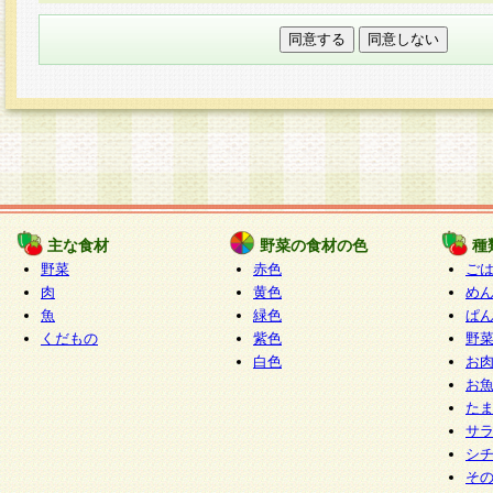
本フォームでは、セッション管理のためCooki
○個人情報の第三者提供について
ご本人の同意がある場合または法令に基づく場
力いただく個人情報は第三者に提供しません。
○個人情報の委託について
個人情報の取り扱いを外部に委託する場合は、
情報管理基準を満たす企業を選定して委託を行
が行われるよう監督します。
主な食材
野菜の食材の色
種
○開示対象個人情報の開示等および問い合わせ窓口
野菜
赤色
ご
本人からの求めにより、当社が本件により取得
肉
黄色
め
魚
緑色
ぱ
報の利用目的の通知・開示・内容の訂正・追加
くだもの
紫色
野
停止・消去及び第三者への提供の禁止（以下、
白色
お
といいます。）に応じます。
お
開示等に応じる窓口は以下になります。
た
ぱくすく食堂個人情報お客様相談窓口
paku-
サ
m
シ
そ