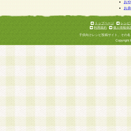
個人情報を与えることは任意ですが、個人情報
お
お
意をいただけない場合には、当社のサービスの
お問い合わせ・ご相談への対応ができない場合
了承ください。
トップページ
レシピ
利用規約
個人情報保
子供向けレシピ投稿サイト、その名
Copyright 