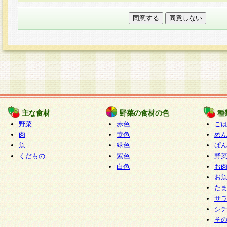
本フォームでは、セッション管理のためCooki
○個人情報の第三者提供について
ご本人の同意がある場合または法令に基づく場
力いただく個人情報は第三者に提供しません。
○個人情報の委託について
個人情報の取り扱いを外部に委託する場合は、
情報管理基準を満たす企業を選定して委託を行
が行われるよう監督します。
主な食材
野菜の食材の色
種
○開示対象個人情報の開示等および問い合わせ窓口
野菜
赤色
ご
本人からの求めにより、当社が本件により取得
肉
黄色
め
魚
緑色
ぱ
報の利用目的の通知・開示・内容の訂正・追加
くだもの
紫色
野
停止・消去及び第三者への提供の禁止（以下、
白色
お
といいます。）に応じます。
お
開示等に応じる窓口は以下になります。
た
ぱくすく食堂個人情報お客様相談窓口
paku-
サ
m
シ
そ