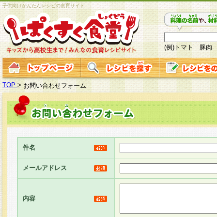
子供向けかんたんレシピの食育サイト
(例)トマト 豚肉
TOP
>
お問い合わせフォーム
件名
メールアドレス
内容