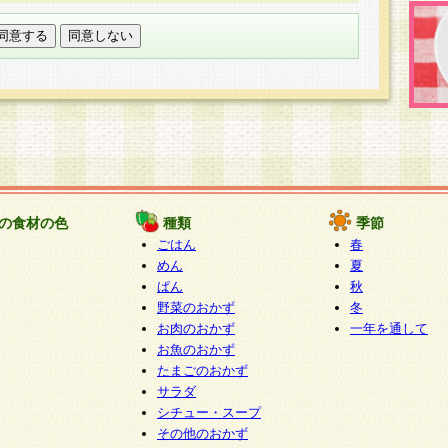
託する場合は、当社が規定する個人情報管理基準を満た
適切な取り扱いが行われるよう監督します。
び問い合わせ窓口
本件により取得した開示対象個人情報の利用目的の通
たは削除・利用の停止・消去及び第三者への提供の禁止
いいます。）に応じます。
ります。
様相談窓口
paku-info@pakusuku.com
すが、個人情報の取扱いについて同意をいただけない場
の食材の色
種類
季節
、お客様からのお問い合わせ・ご相談への対応ができな
ごはん
春
ください。
めん
夏
ぱん
秋
野菜のおかず
冬
お肉のおかず
一年を通して
お魚のおかず
たまごのおかず
サラダ
シチュー・スープ
その他のおかず