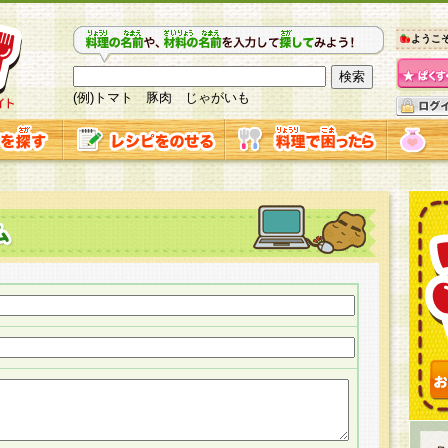
ようこ
(例)トマト 豚肉 じゃがいも