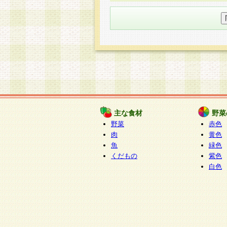
○個人情報の委託について
個人情報の取り扱いを外部に委
す企業を選定して委託を行い、
○開示対象個人情報の開示等およ
本人からの求めにより、当社が
知・開示・内容の訂正・追加ま
（以下、総称して「開示等」と
開示等に応じる窓口は以下にな
ぱくすく食堂個人情報お客
個人情報を与えることは任意で
主な食材
野菜
合には、当社のサービスの提供
野菜
赤色
い場合がございますのでご了承
肉
黄色
魚
緑色
くだもの
紫色
白色