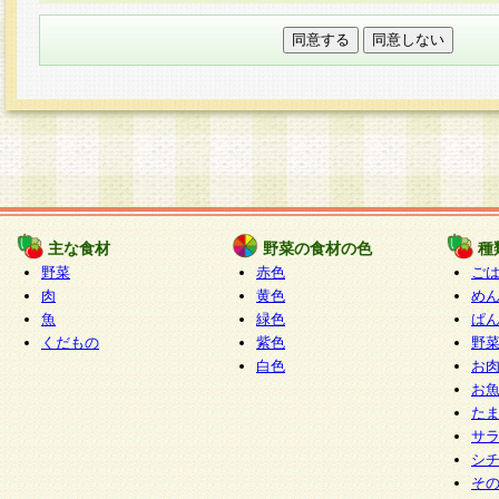
本フォームでは、セッション管理のためCooki
○個人情報の第三者提供について
ご本人の同意がある場合または法令に基づく場
力いただく個人情報は第三者に提供しません。
○個人情報の委託について
個人情報の取り扱いを外部に委託する場合は、
情報管理基準を満たす企業を選定して委託を行
が行われるよう監督します。
主な食材
野菜の食材の色
種
○開示対象個人情報の開示等および問い合わせ窓口
野菜
赤色
ご
本人からの求めにより、当社が本件により取得
肉
黄色
め
魚
緑色
ぱ
報の利用目的の通知・開示・内容の訂正・追加
くだもの
紫色
野
停止・消去及び第三者への提供の禁止（以下、
白色
お
といいます。）に応じます。
お
開示等に応じる窓口は以下になります。
た
ぱくすく食堂個人情報お客様相談窓口
paku-
サ
m
シ
そ