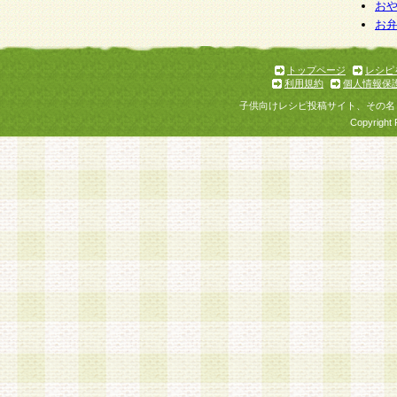
個人情報を与えることは任意ですが、個人情報
お
お
意をいただけない場合には、当社のサービスの
お問い合わせ・ご相談への対応ができない場合
了承ください。
トップページ
レシピ
利用規約
個人情報保
子供向けレシピ投稿サイト、その名
Copyright 