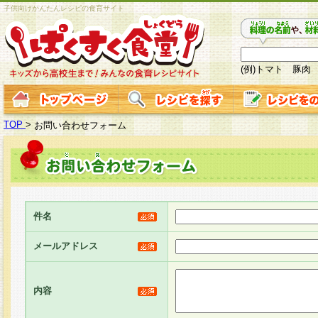
子供向けかんたんレシピの食育サイト
(例)トマト 豚肉
TOP
>
お問い合わせフォーム
件名
メールアドレス
内容