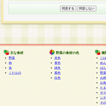
本フォームでは、セッション管理のためCooki
○個人情報の第三者提供について
ご本人の同意がある場合または法令に基づく場
力いただく個人情報は第三者に提供しません。
○個人情報の委託について
個人情報の取り扱いを外部に委託する場合は、
情報管理基準を満たす企業を選定して委託を行
が行われるよう監督します。
主な食材
野菜の食材の色
種
○開示対象個人情報の開示等および問い合わせ窓口
野菜
赤色
ご
本人からの求めにより、当社が本件により取得
肉
黄色
め
魚
緑色
ぱ
報の利用目的の通知・開示・内容の訂正・追加
くだもの
紫色
野
停止・消去及び第三者への提供の禁止（以下、
白色
お
といいます。）に応じます。
お
開示等に応じる窓口は以下になります。
た
ぱくすく食堂個人情報お客様相談窓口
paku-
サ
m
シ
そ