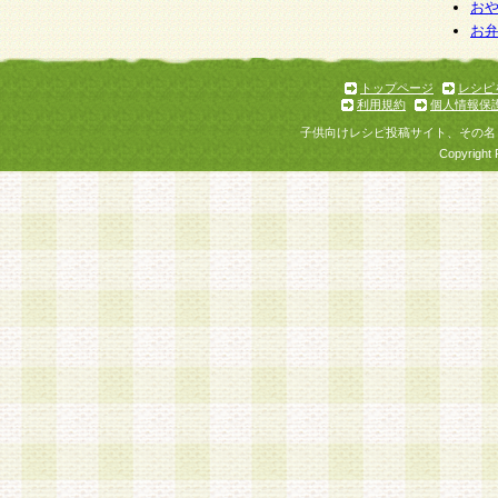
個人情報を与えることは任意ですが、個人情報
お
お
意をいただけない場合には、当社のサービスの
お問い合わせ・ご相談への対応ができない場合
了承ください。
トップページ
レシピ
利用規約
個人情報保
子供向けレシピ投稿サイト、その名
Copyright 