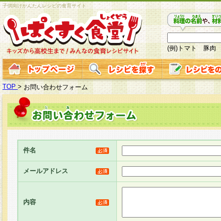
子供向けかんたんレシピの食育サイト
(例)トマト 豚肉
TOP
>
お問い合わせフォーム
件名
メールアドレス
内容