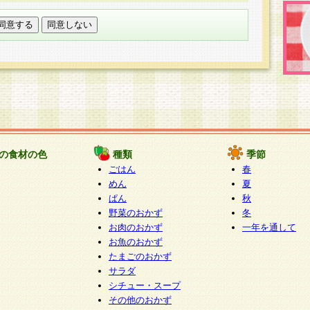
託する場合は、当社が規定する個人情報管理基準を満た
適切な取り扱いが行われるよう監督します。
び問い合わせ窓口
本件により取得した開示対象個人情報の利用目的の通
たは削除・利用の停止・消去及び第三者への提供の禁止
いいます。）に応じます。
ります。
様相談窓口
paku-info@pakusuku.com
すが、個人情報の取扱いについて同意をいただけない場
の食材の色
種類
季節
、お客様からのお問い合わせ・ご相談への対応ができな
ごはん
春
ください。
めん
夏
ぱん
秋
野菜のおかず
冬
お肉のおかず
一年を通して
お魚のおかず
たまごのおかず
サラダ
シチュー・スープ
その他のおかず