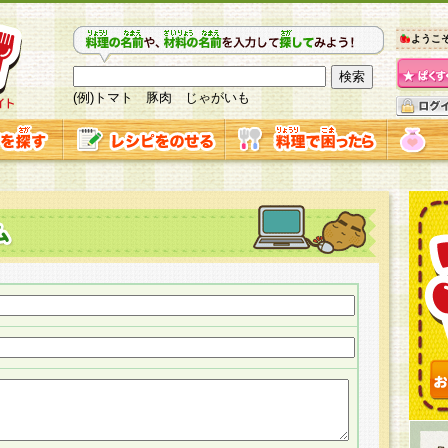
ようこ
(例)トマト 豚肉 じゃがいも