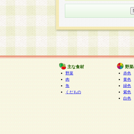
○個人情報の委託について
個人情報の取り扱いを外部に委
す企業を選定して委託を行い、
○開示対象個人情報の開示等およ
本人からの求めにより、当社が
知・開示・内容の訂正・追加ま
（以下、総称して「開示等」と
開示等に応じる窓口は以下にな
ぱくすく食堂個人情報お客
個人情報を与えることは任意で
主な食材
野菜
合には、当社のサービスの提供
野菜
赤色
い場合がございますのでご了承
肉
黄色
魚
緑色
くだもの
紫色
白色