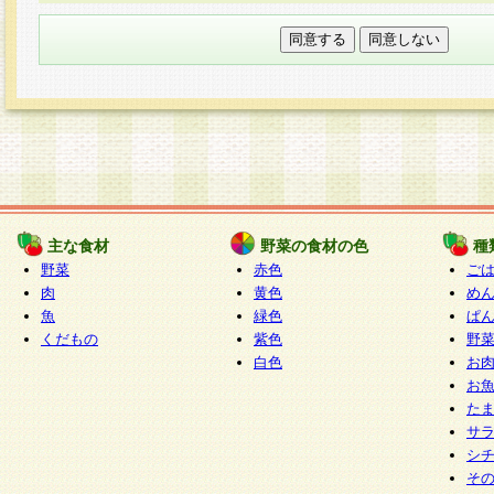
本フォームでは、セッション管理のためCooki
○個人情報の第三者提供について
ご本人の同意がある場合または法令に基づく場
力いただく個人情報は第三者に提供しません。
○個人情報の委託について
個人情報の取り扱いを外部に委託する場合は、
情報管理基準を満たす企業を選定して委託を行
が行われるよう監督します。
主な食材
野菜の食材の色
種
○開示対象個人情報の開示等および問い合わせ窓口
野菜
赤色
ご
本人からの求めにより、当社が本件により取得
肉
黄色
め
魚
緑色
ぱ
報の利用目的の通知・開示・内容の訂正・追加
くだもの
紫色
野
停止・消去及び第三者への提供の禁止（以下、
白色
お
といいます。）に応じます。
お
開示等に応じる窓口は以下になります。
た
ぱくすく食堂個人情報お客様相談窓口
paku-
サ
m
シ
そ