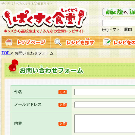
子供向けかんたんレシピの食育サイト
(例)トマト 豚肉
TOP
>
お問い合わせフォーム
件名
メールアドレス
内容