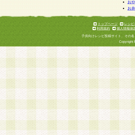
個人情報を与えることは任意ですが、個人情報
お
お
意をいただけない場合には、当社のサービスの
お問い合わせ・ご相談への対応ができない場合
了承ください。
トップページ
レシピ
利用規約
個人情報保
子供向けレシピ投稿サイト、その名
Copyright 