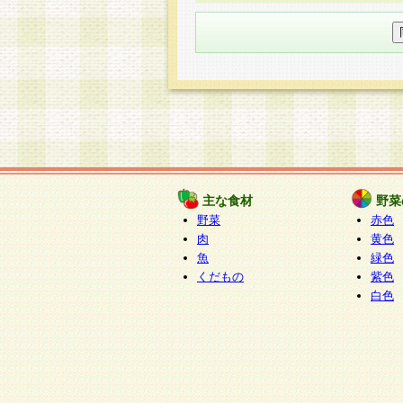
○個人情報の委託について
個人情報の取り扱いを外部に委
す企業を選定して委託を行い、
○開示対象個人情報の開示等およ
本人からの求めにより、当社が
知・開示・内容の訂正・追加ま
（以下、総称して「開示等」と
開示等に応じる窓口は以下にな
ぱくすく食堂個人情報お客
個人情報を与えることは任意で
主な食材
野菜
合には、当社のサービスの提供
野菜
赤色
い場合がございますのでご了承
肉
黄色
魚
緑色
くだもの
紫色
白色