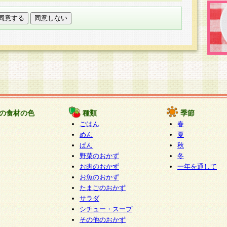
託する場合は、当社が規定する個人情報管理基準を満た
適切な取り扱いが行われるよう監督します。
び問い合わせ窓口
本件により取得した開示対象個人情報の利用目的の通
たは削除・利用の停止・消去及び第三者への提供の禁止
いいます。）に応じます。
ります。
様相談窓口
paku-info@pakusuku.com
すが、個人情報の取扱いについて同意をいただけない場
の食材の色
種類
季節
、お客様からのお問い合わせ・ご相談への対応ができな
ごはん
春
ください。
めん
夏
ぱん
秋
野菜のおかず
冬
お肉のおかず
一年を通して
お魚のおかず
たまごのおかず
サラダ
シチュー・スープ
その他のおかず