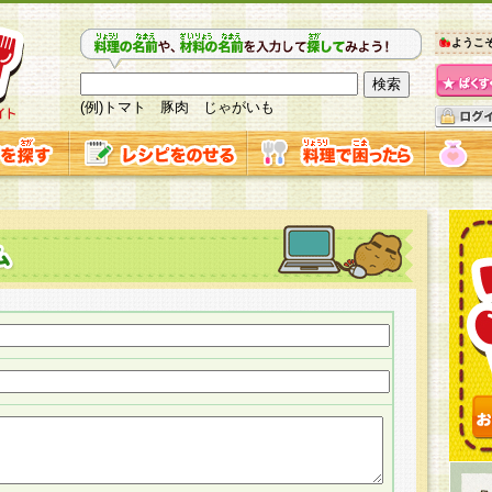
ようこ
(例)トマト 豚肉 じゃがいも