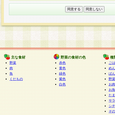
本フォームでは、セッション管理のためCooki
○個人情報の第三者提供について
ご本人の同意がある場合または法令に基づく場
力いただく個人情報は第三者に提供しません。
○個人情報の委託について
個人情報の取り扱いを外部に委託する場合は、
情報管理基準を満たす企業を選定して委託を行
が行われるよう監督します。
主な食材
野菜の食材の色
種
○開示対象個人情報の開示等および問い合わせ窓口
野菜
赤色
ご
本人からの求めにより、当社が本件により取得
肉
黄色
め
魚
緑色
ぱ
報の利用目的の通知・開示・内容の訂正・追加
くだもの
紫色
野
停止・消去及び第三者への提供の禁止（以下、
白色
お
といいます。）に応じます。
お
開示等に応じる窓口は以下になります。
た
ぱくすく食堂個人情報お客様相談窓口
paku-
サ
m
シ
そ