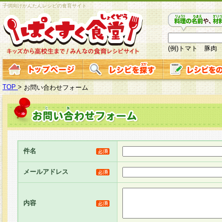
子供向けかんたんレシピの食育サイト
(例)トマト 豚肉
TOP
>
お問い合わせフォーム
件名
メールアドレス
内容