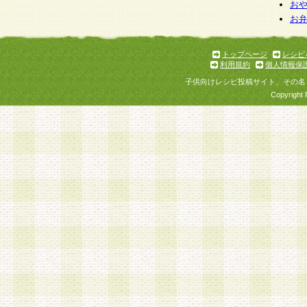
個人情報を与えることは任意ですが、個人情報
お
お
意をいただけない場合には、当社のサービスの
お問い合わせ・ご相談への対応ができない場合
了承ください。
トップページ
レシピ
利用規約
個人情報保
子供向けレシピ投稿サイト、その名
Copyright 