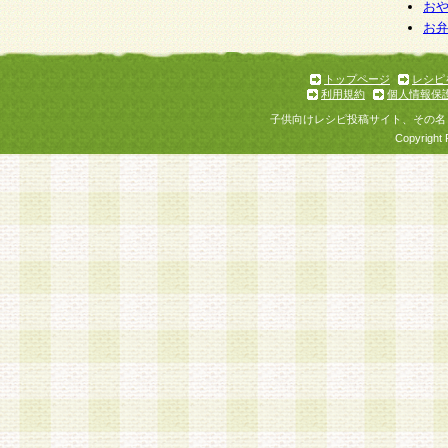
個人情報を与えることは任意ですが、個人情報
お
お
意をいただけない場合には、当社のサービスの
お問い合わせ・ご相談への対応ができない場合
了承ください。
トップページ
レシピ
利用規約
個人情報保
子供向けレシピ投稿サイト、その名
Copyright 