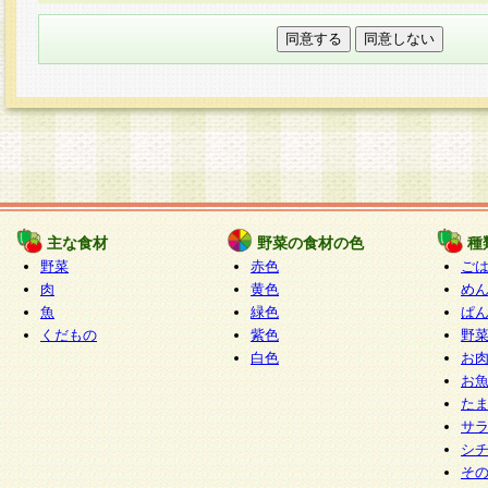
本フォームでは、セッション管理のためCooki
○個人情報の第三者提供について
ご本人の同意がある場合または法令に基づく場
力いただく個人情報は第三者に提供しません。
○個人情報の委託について
個人情報の取り扱いを外部に委託する場合は、
情報管理基準を満たす企業を選定して委託を行
が行われるよう監督します。
主な食材
野菜の食材の色
種
○開示対象個人情報の開示等および問い合わせ窓口
野菜
赤色
ご
本人からの求めにより、当社が本件により取得
肉
黄色
め
魚
緑色
ぱ
報の利用目的の通知・開示・内容の訂正・追加
くだもの
紫色
野
停止・消去及び第三者への提供の禁止（以下、
白色
お
といいます。）に応じます。
お
開示等に応じる窓口は以下になります。
た
ぱくすく食堂個人情報お客様相談窓口
paku-
サ
m
シ
そ