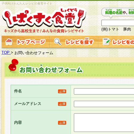
子供向けかんたんレシピの食育サイト
(例)トマト 豚肉
TOP
>
お問い合わせフォーム
件名
メールアドレス
内容