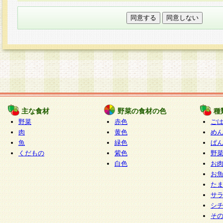
本フォームでは、セッション管理のためCooki
○個人情報の第三者提供について
ご本人の同意がある場合または法令に基づく場
力いただく個人情報は第三者に提供しません。
○個人情報の委託について
個人情報の取り扱いを外部に委託する場合は、
情報管理基準を満たす企業を選定して委託を行
が行われるよう監督します。
主な食材
野菜の食材の色
種
○開示対象個人情報の開示等および問い合わせ窓口
野菜
赤色
ご
本人からの求めにより、当社が本件により取得
肉
黄色
め
魚
緑色
ぱ
報の利用目的の通知・開示・内容の訂正・追加
くだもの
紫色
野
停止・消去及び第三者への提供の禁止（以下、
白色
お
といいます。）に応じます。
お
開示等に応じる窓口は以下になります。
た
ぱくすく食堂個人情報お客様相談窓口
paku-
サ
m
シ
そ