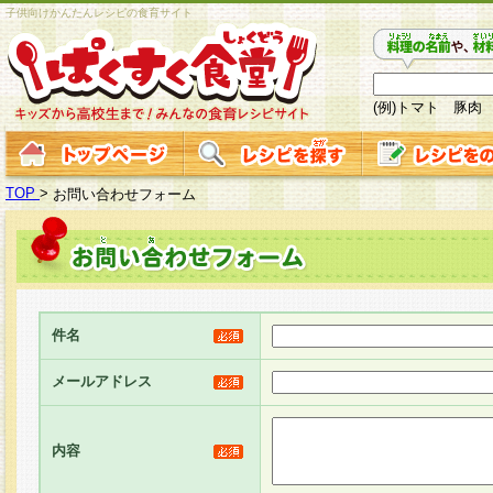
子供向けかんたんレシピの食育サイト
(例)トマト 豚肉
TOP
>
お問い合わせフォーム
件名
メールアドレス
内容