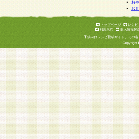
個人情報を与えることは任意ですが、個人情報
お
お
意をいただけない場合には、当社のサービスの
お問い合わせ・ご相談への対応ができない場合
了承ください。
トップページ
レシピ
利用規約
個人情報保
子供向けレシピ投稿サイト、その名
Copyright 