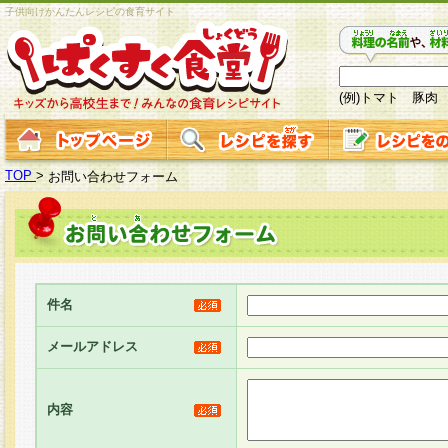
子供向けかんたんレシピの食育サイト
(例)トマト 豚肉
TOP
>
お問い合わせフォーム
件名
メールアドレス
内容