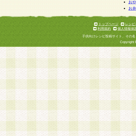
個人情報を与えることは任意ですが、個人情報
お
お
意をいただけない場合には、当社のサービスの
お問い合わせ・ご相談への対応ができない場合
了承ください。
トップページ
レシピ
利用規約
個人情報保
子供向けレシピ投稿サイト、その名
Copyright 