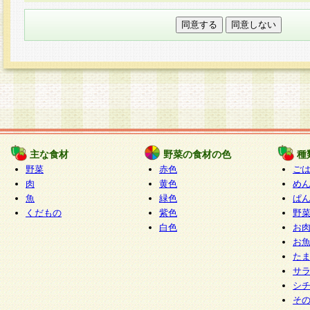
本フォームでは、セッション管理のためCooki
○個人情報の第三者提供について
ご本人の同意がある場合または法令に基づく場
力いただく個人情報は第三者に提供しません。
○個人情報の委託について
個人情報の取り扱いを外部に委託する場合は、
情報管理基準を満たす企業を選定して委託を行
が行われるよう監督します。
主な食材
野菜の食材の色
種
○開示対象個人情報の開示等および問い合わせ窓口
野菜
赤色
ご
本人からの求めにより、当社が本件により取得
肉
黄色
め
魚
緑色
ぱ
報の利用目的の通知・開示・内容の訂正・追加
くだもの
紫色
野
停止・消去及び第三者への提供の禁止（以下、
白色
お
といいます。）に応じます。
お
開示等に応じる窓口は以下になります。
た
ぱくすく食堂個人情報お客様相談窓口
paku-
サ
m
シ
そ