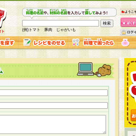
ようこ
(例)トマト 豚肉 じゃがいも