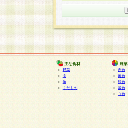
○個人情報の委託について
個人情報の取り扱いを外部に委
す企業を選定して委託を行い、
○開示対象個人情報の開示等およ
本人からの求めにより、当社が
知・開示・内容の訂正・追加ま
（以下、総称して「開示等」と
開示等に応じる窓口は以下にな
ぱくすく食堂個人情報お客
個人情報を与えることは任意で
主な食材
野菜
合には、当社のサービスの提供
野菜
赤色
い場合がございますのでご了承
肉
黄色
魚
緑色
くだもの
紫色
白色