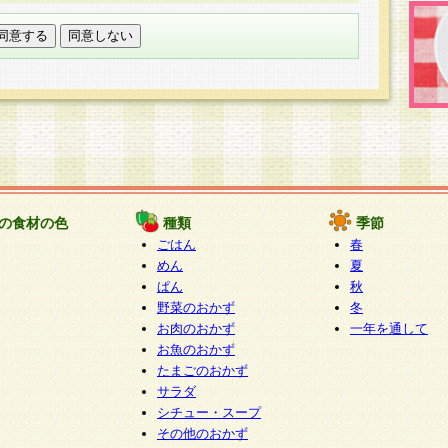
託する場合は、当社が規定する個人情報管理基準を満た
適切な取り扱いが行われるよう監督します。
び問い合わせ窓口
本件により取得した開示対象個人情報の利用目的の通
たは削除・利用の停止・消去及び第三者への提供の禁止
いいます。）に応じます。
ります。
様相談窓口
paku-info@pakusuku.com
すが、個人情報の取扱いについて同意をいただけない場
の食材の色
種類
季節
、お客様からのお問い合わせ・ご相談への対応ができな
ごはん
春
ください。
めん
夏
ぱん
秋
野菜のおかず
冬
お肉のおかず
一年を通して
お魚のおかず
たまごのおかず
サラダ
シチュー・スープ
その他のおかず