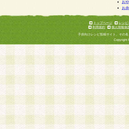
個人情報を与えることは任意ですが、個人情報
お
お
意をいただけない場合には、当社のサービスの
お問い合わせ・ご相談への対応ができない場合
了承ください。
トップページ
レシピ
利用規約
個人情報保
子供向けレシピ投稿サイト、その名
Copyright 