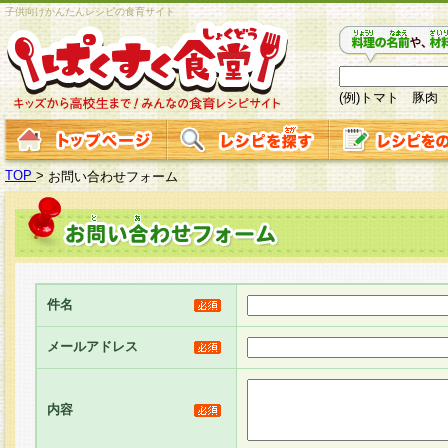
子供向けかんたんレシピの食育サイト
(例)トマト 豚肉
TOP
>
お問い合わせフォーム
件名
メールアドレス
内容