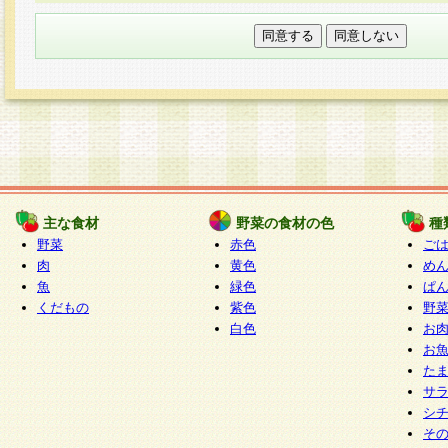
本フォームでは、セッション管理のためCooki
○個人情報の第三者提供について
ご本人の同意がある場合または法令に基づく場
力いただく個人情報は第三者に提供しません。
○個人情報の委託について
個人情報の取り扱いを外部に委託する場合は、
情報管理基準を満たす企業を選定して委託を行
が行われるよう監督します。
主な食材
野菜の食材の色
種
○開示対象個人情報の開示等および問い合わせ窓口
野菜
赤色
ご
本人からの求めにより、当社が本件により取得
肉
黄色
め
魚
緑色
ぱ
報の利用目的の通知・開示・内容の訂正・追加
くだもの
紫色
野
停止・消去及び第三者への提供の禁止（以下、
白色
お
といいます。）に応じます。
お
開示等に応じる窓口は以下になります。
た
ぱくすく食堂個人情報お客様相談窓口
paku-
サ
m
シ
そ