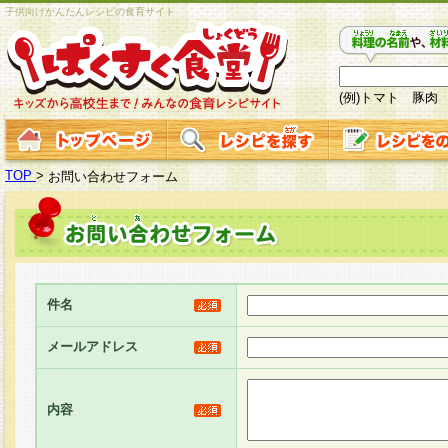
子供向けかんたんレシピの食育サイト
(例)トマト 豚肉
TOP
>
お問い合わせフォーム
件名
メールアドレス
内容