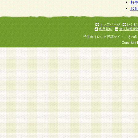
個人情報を与えることは任意ですが、個人情報
お
お
意をいただけない場合には、当社のサービスの
お問い合わせ・ご相談への対応ができない場合
了承ください。
トップページ
レシピ
利用規約
個人情報保
子供向けレシピ投稿サイト、その名
Copyright 