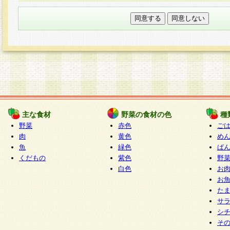
本フォームでは、セッション管理のためCooki
○個人情報の第三者提供について
ご本人の同意がある場合または法令に基づく場
力いただく個人情報は第三者に提供しません。
○個人情報の委託について
個人情報の取り扱いを外部に委託する場合は、
情報管理基準を満たす企業を選定して委託を行
が行われるよう監督します。
主な食材
野菜の食材の色
種
○開示対象個人情報の開示等および問い合わせ窓口
野菜
赤色
ご
本人からの求めにより、当社が本件により取得
肉
黄色
め
魚
緑色
ぱ
報の利用目的の通知・開示・内容の訂正・追加
くだもの
紫色
野
停止・消去及び第三者への提供の禁止（以下、
白色
お
といいます。）に応じます。
お
開示等に応じる窓口は以下になります。
た
ぱくすく食堂個人情報お客様相談窓口
paku-
サ
m
シ
そ