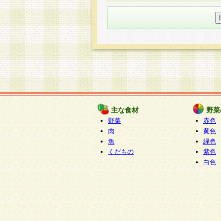
○個人情報の委託について
個人情報の取り扱いを外部に委
す企業を選定して委託を行い、
○開示対象個人情報の開示等およ
本人からの求めにより、当社が
知・開示・内容の訂正・追加ま
（以下、総称して「開示等」と
開示等に応じる窓口は以下にな
ぱくすく食堂個人情報お客
個人情報を与えることは任意で
主な食材
野菜
合には、当社のサービスの提供
野菜
赤色
い場合がございますのでご了承
肉
黄色
魚
緑色
くだもの
紫色
白色