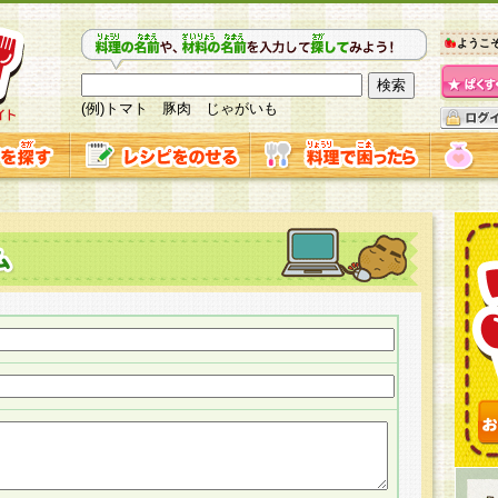
ようこ
(例)トマト 豚肉 じゃがいも