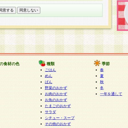
託する場合は、当社が規定する個人情報管理基準を満た
適切な取り扱いが行われるよう監督します。
び問い合わせ窓口
本件により取得した開示対象個人情報の利用目的の通
たは削除・利用の停止・消去及び第三者への提供の禁止
いいます。）に応じます。
ります。
様相談窓口
paku-info@pakusuku.com
すが、個人情報の取扱いについて同意をいただけない場
の食材の色
種類
季節
、お客様からのお問い合わせ・ご相談への対応ができな
ごはん
春
ください。
めん
夏
ぱん
秋
野菜のおかず
冬
お肉のおかず
一年を通して
お魚のおかず
たまごのおかず
サラダ
シチュー・スープ
その他のおかず