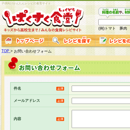
子供向けかんたんレシピの食育サイト
(例)トマト 豚肉
TOP
>
お問い合わせフォーム
件名
メールアドレス
内容