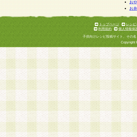
個人情報を与えることは任意ですが、個人情報
お
お
意をいただけない場合には、当社のサービスの
お問い合わせ・ご相談への対応ができない場合
了承ください。
トップページ
レシピ
利用規約
個人情報保
子供向けレシピ投稿サイト、その名
Copyright 