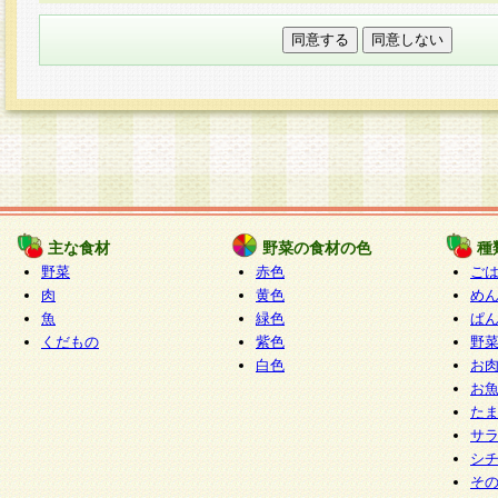
本フォームでは、セッション管理のためCooki
○個人情報の第三者提供について
ご本人の同意がある場合または法令に基づく場
力いただく個人情報は第三者に提供しません。
○個人情報の委託について
個人情報の取り扱いを外部に委託する場合は、
情報管理基準を満たす企業を選定して委託を行
が行われるよう監督します。
主な食材
野菜の食材の色
種
○開示対象個人情報の開示等および問い合わせ窓口
野菜
赤色
ご
本人からの求めにより、当社が本件により取得
肉
黄色
め
魚
緑色
ぱ
報の利用目的の通知・開示・内容の訂正・追加
くだもの
紫色
野
停止・消去及び第三者への提供の禁止（以下、
白色
お
といいます。）に応じます。
お
開示等に応じる窓口は以下になります。
た
ぱくすく食堂個人情報お客様相談窓口
paku-
サ
m
シ
そ