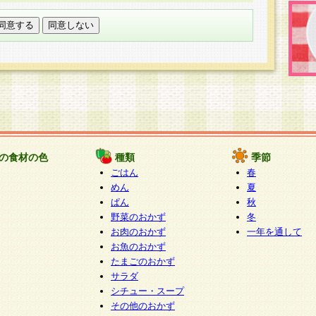
託する場合は、当社が規定する個人情報管理基準を満た
適切な取り扱いが行われるよう監督します。
び問い合わせ窓口
本件により取得した開示対象個人情報の利用目的の通
たは削除・利用の停止・消去及び第三者への提供の禁止
いいます。）に応じます。
ります。
様相談窓口
paku-info@pakusuku.com
すが、個人情報の取扱いについて同意をいただけない場
の食材の色
種類
季節
、お客様からのお問い合わせ・ご相談への対応ができな
ごはん
春
ください。
めん
夏
ぱん
秋
野菜のおかず
冬
お肉のおかず
一年を通して
お魚のおかず
たまごのおかず
サラダ
シチュー・スープ
その他のおかず