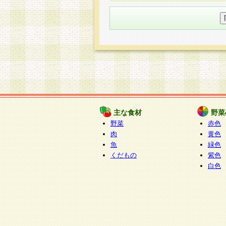
○個人情報の委託について
個人情報の取り扱いを外部に委
す企業を選定して委託を行い、
○開示対象個人情報の開示等およ
本人からの求めにより、当社が
知・開示・内容の訂正・追加ま
（以下、総称して「開示等」と
開示等に応じる窓口は以下にな
ぱくすく食堂個人情報お客
個人情報を与えることは任意で
主な食材
野菜
合には、当社のサービスの提供
野菜
赤色
い場合がございますのでご了承
肉
黄色
魚
緑色
くだもの
紫色
白色