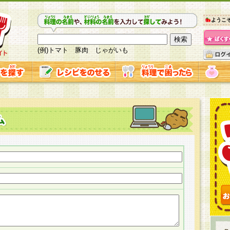
ようこ
(例)トマト 豚肉 じゃがいも