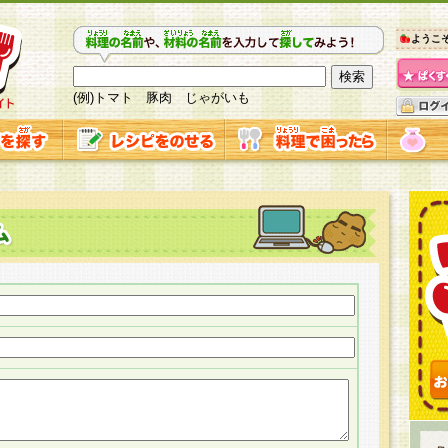
ようこ
(例)トマト 豚肉 じゃがいも