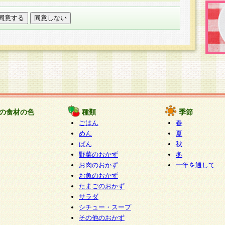
託する場合は、当社が規定する個人情報管理基準を満た
適切な取り扱いが行われるよう監督します。
び問い合わせ窓口
本件により取得した開示対象個人情報の利用目的の通
たは削除・利用の停止・消去及び第三者への提供の禁止
いいます。）に応じます。
ります。
様相談窓口
paku-info@pakusuku.com
すが、個人情報の取扱いについて同意をいただけない場
の食材の色
種類
季節
、お客様からのお問い合わせ・ご相談への対応ができな
ごはん
春
ください。
めん
夏
ぱん
秋
野菜のおかず
冬
お肉のおかず
一年を通して
お魚のおかず
たまごのおかず
サラダ
シチュー・スープ
その他のおかず