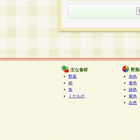
○個人情報の委託について
個人情報の取り扱いを外部に委
す企業を選定して委託を行い、
○開示対象個人情報の開示等およ
本人からの求めにより、当社が
知・開示・内容の訂正・追加ま
（以下、総称して「開示等」と
開示等に応じる窓口は以下にな
ぱくすく食堂個人情報お客
個人情報を与えることは任意で
主な食材
野菜
合には、当社のサービスの提供
野菜
赤色
い場合がございますのでご了承
肉
黄色
魚
緑色
くだもの
紫色
白色