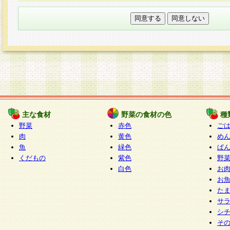
本フォームでは、セッション管理のためCooki
○個人情報の第三者提供について
ご本人の同意がある場合または法令に基づく場
力いただく個人情報は第三者に提供しません。
○個人情報の委託について
個人情報の取り扱いを外部に委託する場合は、
情報管理基準を満たす企業を選定して委託を行
が行われるよう監督します。
主な食材
野菜の食材の色
種
○開示対象個人情報の開示等および問い合わせ窓口
野菜
赤色
ご
本人からの求めにより、当社が本件により取得
肉
黄色
め
魚
緑色
ぱ
報の利用目的の通知・開示・内容の訂正・追加
くだもの
紫色
野
停止・消去及び第三者への提供の禁止（以下、
白色
お
といいます。）に応じます。
お
開示等に応じる窓口は以下になります。
た
ぱくすく食堂個人情報お客様相談窓口
paku-
サ
m
シ
そ