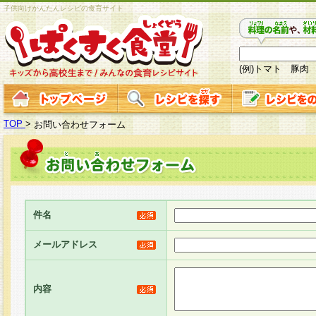
子供向けかんたんレシピの食育サイト
(例)トマト 豚肉
TOP
>
お問い合わせフォーム
件名
メールアドレス
内容