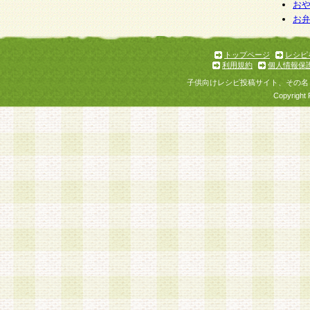
個人情報を与えることは任意ですが、個人情報
お
お
意をいただけない場合には、当社のサービスの
お問い合わせ・ご相談への対応ができない場合
了承ください。
トップページ
レシピ
利用規約
個人情報保
子供向けレシピ投稿サイト、その名
Copyright 