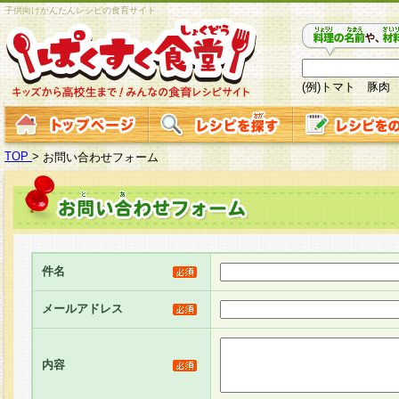
子供向けかんたんレシピの食育サイト
(例)トマト 豚肉
TOP
>
お問い合わせフォーム
件名
メールアドレス
内容