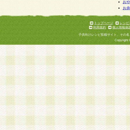
個人情報を与えることは任意ですが、個人情報
お
お
意をいただけない場合には、当社のサービスの
お問い合わせ・ご相談への対応ができない場合
了承ください。
トップページ
レシピ
利用規約
個人情報保
子供向けレシピ投稿サイト、その名
Copyright 