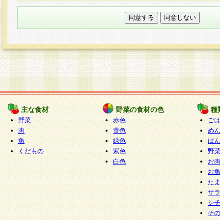
本フォームでは、セッション管理のためCooki
○個人情報の第三者提供について
ご本人の同意がある場合または法令に基づく場
力いただく個人情報は第三者に提供しません。
○個人情報の委託について
個人情報の取り扱いを外部に委託する場合は、
情報管理基準を満たす企業を選定して委託を行
が行われるよう監督します。
主な食材
野菜の食材の色
種
○開示対象個人情報の開示等および問い合わせ窓口
野菜
赤色
ご
本人からの求めにより、当社が本件により取得
肉
黄色
め
魚
緑色
ぱ
報の利用目的の通知・開示・内容の訂正・追加
くだもの
紫色
野
停止・消去及び第三者への提供の禁止（以下、
白色
お
といいます。）に応じます。
お
開示等に応じる窓口は以下になります。
た
ぱくすく食堂個人情報お客様相談窓口
paku-
サ
m
シ
そ