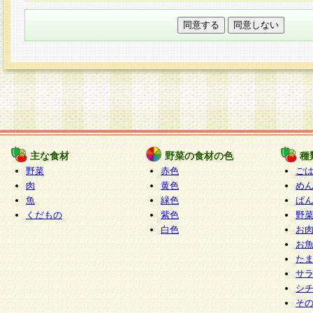
本フォームでは、セッション管理のためCooki
○個人情報の第三者提供について
ご本人の同意がある場合または法令に基づく場
力いただく個人情報は第三者に提供しません。
○個人情報の委託について
個人情報の取り扱いを外部に委託する場合は、
情報管理基準を満たす企業を選定して委託を行
が行われるよう監督します。
主な食材
野菜の食材の色
種
○開示対象個人情報の開示等および問い合わせ窓口
野菜
赤色
ご
本人からの求めにより、当社が本件により取得
肉
黄色
め
魚
緑色
ぱ
報の利用目的の通知・開示・内容の訂正・追加
くだもの
紫色
野
停止・消去及び第三者への提供の禁止（以下、
白色
お
といいます。）に応じます。
お
開示等に応じる窓口は以下になります。
た
ぱくすく食堂個人情報お客様相談窓口
paku-
サ
m
シ
そ