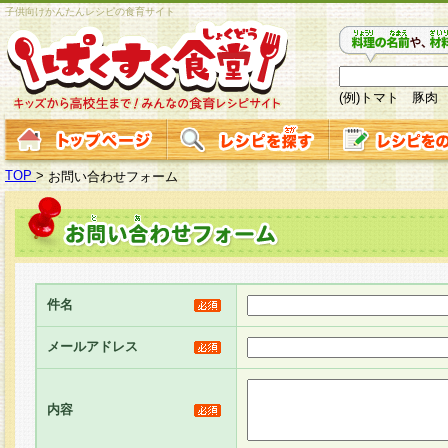
子供向けかんたんレシピの食育サイト
(例)トマト 豚肉
TOP
>
お問い合わせフォーム
件名
メールアドレス
内容