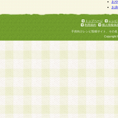
個人情報を与えることは任意ですが、個人情報
お
お
意をいただけない場合には、当社のサービスの
お問い合わせ・ご相談への対応ができない場合
了承ください。
トップページ
レシピ
利用規約
個人情報保
子供向けレシピ投稿サイト、その名
Copyright 