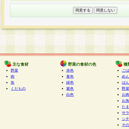
本フォームでは、セッション管理のためCooki
○個人情報の第三者提供について
ご本人の同意がある場合または法令に基づく場
力いただく個人情報は第三者に提供しません。
○個人情報の委託について
個人情報の取り扱いを外部に委託する場合は、
情報管理基準を満たす企業を選定して委託を行
が行われるよう監督します。
主な食材
野菜の食材の色
種
○開示対象個人情報の開示等および問い合わせ窓口
野菜
赤色
ご
本人からの求めにより、当社が本件により取得
肉
黄色
め
魚
緑色
ぱ
報の利用目的の通知・開示・内容の訂正・追加
くだもの
紫色
野
停止・消去及び第三者への提供の禁止（以下、
白色
お
といいます。）に応じます。
お
開示等に応じる窓口は以下になります。
た
ぱくすく食堂個人情報お客様相談窓口
paku-
サ
m
シ
そ