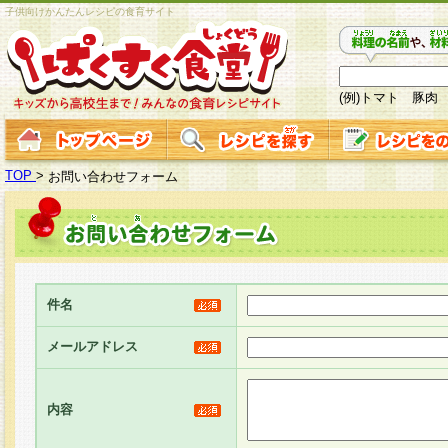
子供向けかんたんレシピの食育サイト
(例)トマト 豚肉
TOP
>
お問い合わせフォーム
件名
メールアドレス
内容