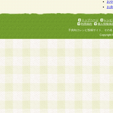
個人情報を与えることは任意ですが、個人情報
お
お
意をいただけない場合には、当社のサービスの
お問い合わせ・ご相談への対応ができない場合
了承ください。
トップページ
レシピ
利用規約
個人情報保
子供向けレシピ投稿サイト、その名
Copyright 