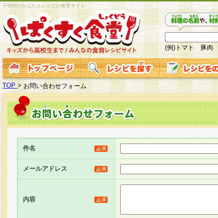
子供向けかんたんレシピの食育サイト
(例)トマト 豚肉
TOP
>
お問い合わせフォーム
件名
メールアドレス
内容