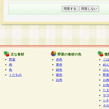
本フォームでは、セッション管理のためCooki
○個人情報の第三者提供について
ご本人の同意がある場合または法令に基づく場
力いただく個人情報は第三者に提供しません。
○個人情報の委託について
個人情報の取り扱いを外部に委託する場合は、
情報管理基準を満たす企業を選定して委託を行
が行われるよう監督します。
主な食材
野菜の食材の色
種
○開示対象個人情報の開示等および問い合わせ窓口
野菜
赤色
ご
本人からの求めにより、当社が本件により取得
肉
黄色
め
魚
緑色
ぱ
報の利用目的の通知・開示・内容の訂正・追加
くだもの
紫色
野
停止・消去及び第三者への提供の禁止（以下、
白色
お
といいます。）に応じます。
お
開示等に応じる窓口は以下になります。
た
ぱくすく食堂個人情報お客様相談窓口
paku-
サ
m
シ
そ