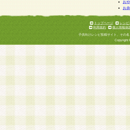
個人情報を与えることは任意ですが、個人情報
お
お
意をいただけない場合には、当社のサービスの
お問い合わせ・ご相談への対応ができない場合
了承ください。
トップページ
レシピ
利用規約
個人情報保
子供向けレシピ投稿サイト、その名
Copyright 