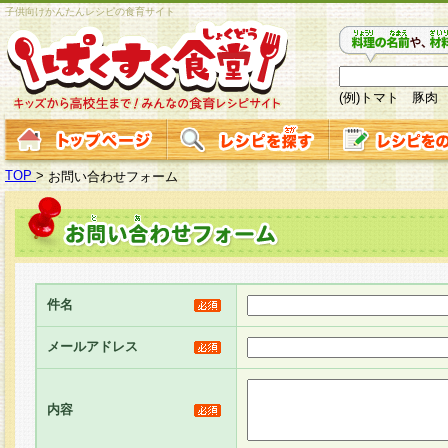
子供向けかんたんレシピの食育サイト
(例)トマト 豚肉
TOP
>
お問い合わせフォーム
件名
メールアドレス
内容