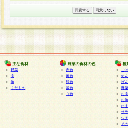
本フォームでは、セッション管理のためCooki
○個人情報の第三者提供について
ご本人の同意がある場合または法令に基づく場
力いただく個人情報は第三者に提供しません。
○個人情報の委託について
個人情報の取り扱いを外部に委託する場合は、
情報管理基準を満たす企業を選定して委託を行
が行われるよう監督します。
主な食材
野菜の食材の色
種
○開示対象個人情報の開示等および問い合わせ窓口
野菜
赤色
ご
本人からの求めにより、当社が本件により取得
肉
黄色
め
魚
緑色
ぱ
報の利用目的の通知・開示・内容の訂正・追加
くだもの
紫色
野
停止・消去及び第三者への提供の禁止（以下、
白色
お
といいます。）に応じます。
お
開示等に応じる窓口は以下になります。
た
ぱくすく食堂個人情報お客様相談窓口
paku-
サ
m
シ
そ