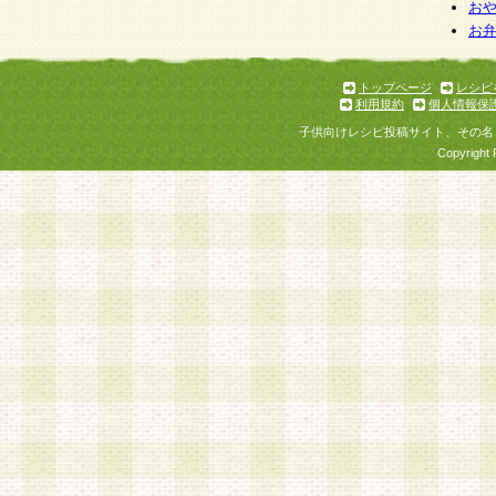
個人情報を与えることは任意ですが、個人情報
お
お
意をいただけない場合には、当社のサービスの
お問い合わせ・ご相談への対応ができない場合
了承ください。
トップページ
レシピ
利用規約
個人情報保
子供向けレシピ投稿サイト、その名
Copyright 