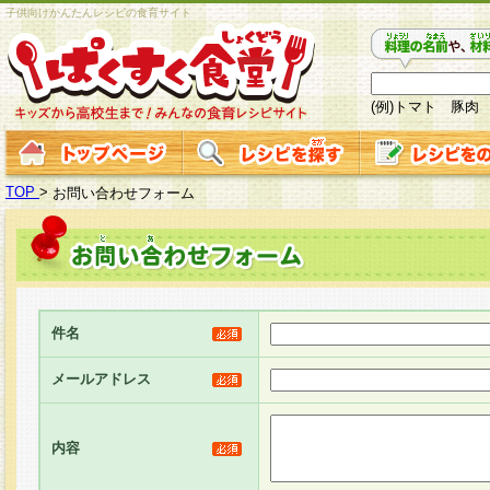
子供向けかんたんレシピの食育サイト
(例)トマト 豚肉
TOP
>
お問い合わせフォーム
件名
メールアドレス
内容