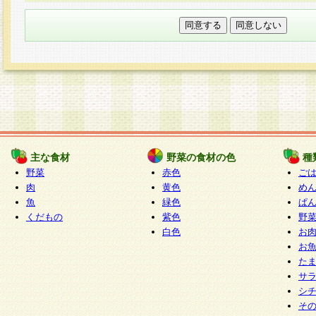
本フォームでは、セッション管理のためCooki
○個人情報の第三者提供について
ご本人の同意がある場合または法令に基づく場
力いただく個人情報は第三者に提供しません。
○個人情報の委託について
個人情報の取り扱いを外部に委託する場合は、
情報管理基準を満たす企業を選定して委託を行
が行われるよう監督します。
主な食材
野菜の食材の色
種
○開示対象個人情報の開示等および問い合わせ窓口
野菜
赤色
ご
本人からの求めにより、当社が本件により取得
肉
黄色
め
魚
緑色
ぱ
報の利用目的の通知・開示・内容の訂正・追加
くだもの
紫色
野
停止・消去及び第三者への提供の禁止（以下、
白色
お
といいます。）に応じます。
お
開示等に応じる窓口は以下になります。
た
ぱくすく食堂個人情報お客様相談窓口
paku-
サ
m
シ
そ