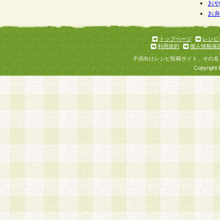
個人情報を与えることは任意ですが、個人情報
お
お
意をいただけない場合には、当社のサービスの
お問い合わせ・ご相談への対応ができない場合
了承ください。
トップページ
レシピ
利用規約
個人情報保
子供向けレシピ投稿サイト、その名
Copyright 